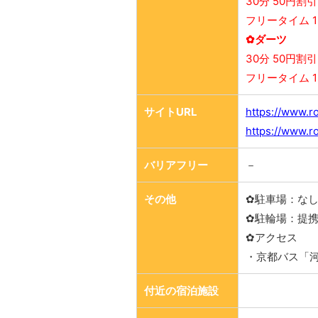
30分 50円割引
フリータイム 1
✿ダーツ
30分 50円割引
フリータイム 1
サイトURL
https://www.r
https://www.r
バリアフリー
－
その他
✿駐車場：な
✿駐輪場：提
✿アクセス
・京都バス「
付近の宿泊施設