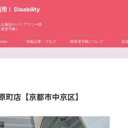
isability
ある施設やバリアフリー情
、療育手帳）
ome-
特集記事・ブログ
障害者手帳について
全
河原町店【京都市中京区】