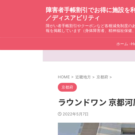
障害者手帳割引でお得に施設を利用！ D
／ディスアビリティ
障がい者手帳割引やクーポンなど各種減免制度の
報を掲載しています（身体障害者、精神福祉保健
ホーム -H
HOME
>
近畿地方
>
京都府
>
京都府
ラウンドワン 京都
2022年5月7日