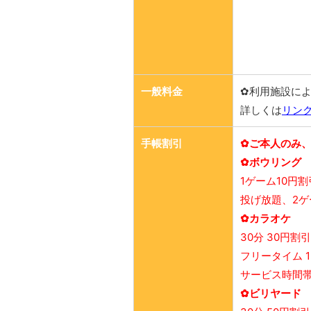
一般料金
✿利用施設に
詳しくは
リン
手帳割引
✿ご本人のみ
✿ボウリング
1ゲーム10円割
投げ放題、2
✿カラオケ
30分 30円割引
フリータイム 1
サービス時間帯
✿ビリヤード