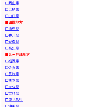
□岡山県
□広島県
□山口県
■四国地方
□徳島県
□香川県
□愛媛県
□高知県
■九州沖縄地方
□福岡県
□佐賀県
□長崎県
□熊本県
□大分県
□宮崎県
□鹿児島県
□沖縄県