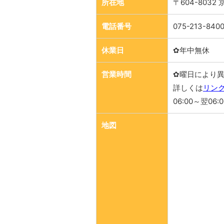
所在地
〒604-80
電話番号
075-213-840
休業日
✿年中無休
営業時間
✿曜日により
詳しくは
リン
06:00～翌06:
地図