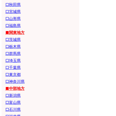
□秋田県
□宮城県
□山形県
□福島県
■関東地方
□茨城県
□栃木県
□群馬県
□埼玉県
□千葉県
□東京都
□神奈川県
■中部地方
□新潟県
□富山県
□石川県