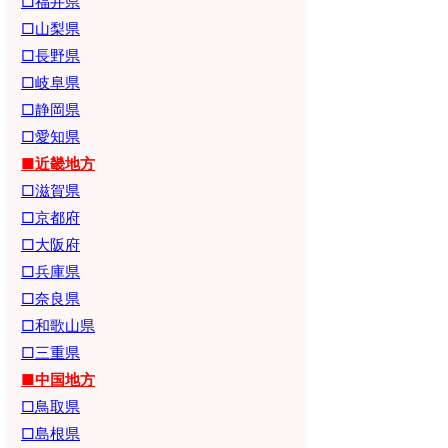
□福井県
□山梨県
□長野県
□岐阜県
□静岡県
□愛知県
■近畿地方
□滋賀県
□京都府
□大阪府
□兵庫県
□奈良県
□和歌山県
□三重県
■中国地方
□鳥取県
□島根県