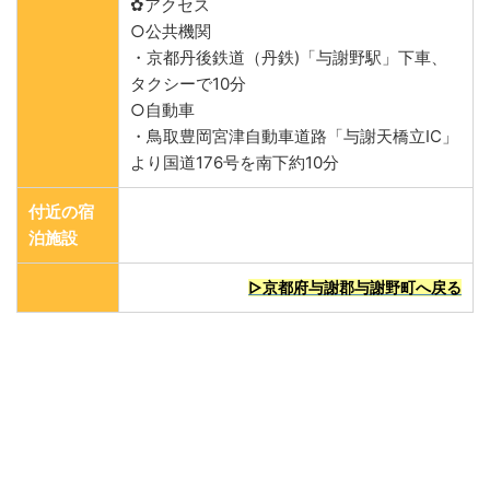
✿アクセス
○公共機関
・京都丹後鉄道（丹鉄)「与謝野駅」下車、
タクシーで10分
○自動車
・鳥取豊岡宮津自動車道路「与謝天橋立IC」
より国道176号を南下約10分
付近の宿
泊施設
▷京都府与謝郡与謝野町へ戻る