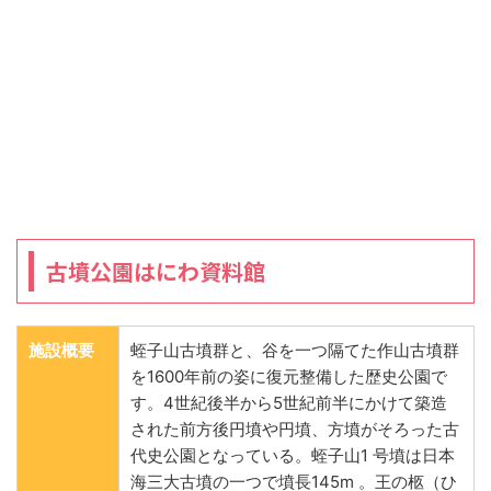
古墳公園はにわ資料館
施設概要
蛭子山古墳群と、谷を一つ隔てた作山古墳群
を1600年前の姿に復元整備した歴史公園で
す。4世紀後半から5世紀前半にかけて築造
された前方後円墳や円墳、方墳がそろった古
代史公園となっている。蛭子山1 号墳は日本
海三大古墳の一つで墳長145m 。王の柩（ひ