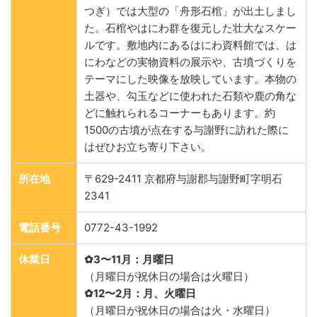
つぎ）では大型の「舟形石棺」が出土しまし
た。石棺やはにわ群を復元した壮大なスケー
ルです。敷地内にあるはにわ資料館では、は
にわなどの実物資料の展示や、古墳づくりを
テーマにした映像を放映しています。本物の
土器や、勾玉などに使われた石類や鹿の角な
どに触れられるコーナーもあります。約
1500の古墳が点在する与謝野に訪れた際に
はぜひお立ち寄り下さい。
所在地
〒629-2411 京都府与謝郡与謝野町字明石
2341
電話番号
0772-43-1992
休業日
✿3〜11月：月曜日
（月曜日が祝休日の場合は火曜日）
✿12〜2月：月、火曜日
（月曜日が祝休日の場合は火・水曜日）