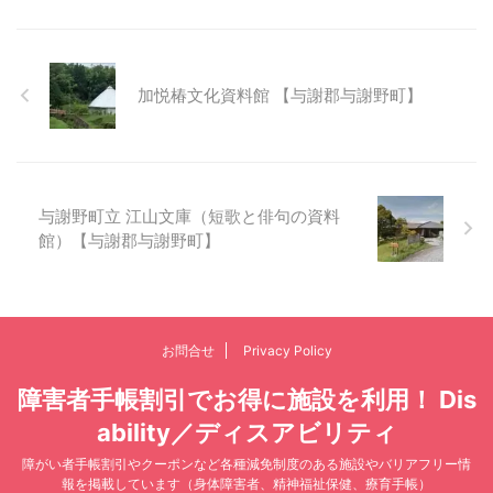
加悦椿文化資料館 【与謝郡与謝野町】
与謝野町立 江山文庫（短歌と俳句の資料
館）【与謝郡与謝野町】
お問合せ
Privacy Policy
障害者手帳割引でお得に施設を利用！ Dis
ability／ディスアビリティ
障がい者手帳割引やクーポンなど各種減免制度のある施設やバリアフリー情
報を掲載しています（身体障害者、精神福祉保健、療育手帳）