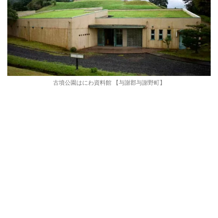
古墳公園はにわ資料館 【与謝郡与謝野町】