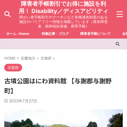
障害者手帳割引でお得に施設を利
用！ Disability／ディスアビリティ
障がい者手帳割引やクーポンなど各種減免制度のある
施設やバリアフリー情報を掲載しています（身体障害
者、精神福祉保健、療育手帳）
ホーム -Home-
特集記事・ブログ
障害者手帳について
全
HOME
>
近畿地方
>
京都府
>
京都府
古墳公園はにわ資料館 【与謝郡与謝野
町】
2022年7月27日