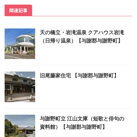
関連記事
天の橋立・岩滝温泉 クアハウス岩滝
（日帰り温泉）【与謝郡与謝野町】
旧尾藤家住宅 【与謝郡与謝野町】
与謝野町立 江山文庫（短歌と俳句の
資料館）【与謝郡与謝野町】