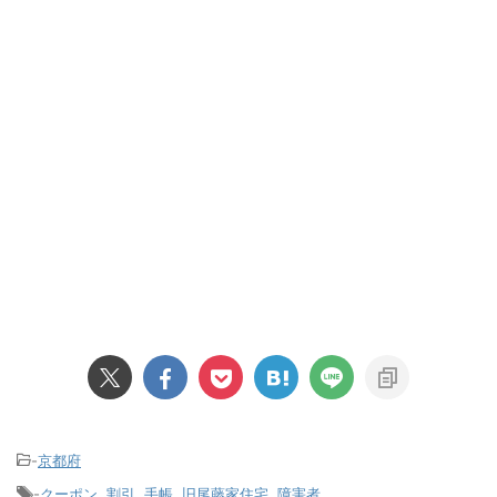
-
京都府
-
クーポン
,
割引
,
手帳
,
旧尾藤家住宅
,
障害者