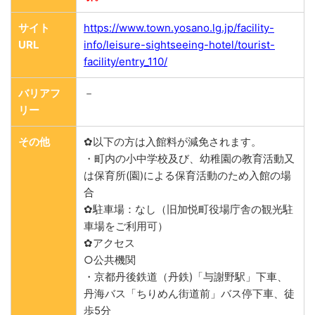
サイト
https://www.town.yosano.lg.jp/facility-
URL
info/leisure-sightseeing-hotel/tourist-
facility/entry_110/
バリアフ
－
リー
その他
✿以下の方は入館料が減免されます。
・町内の小中学校及び、幼稚園の教育活動又
は保育所(園)による保育活動のため入館の場
合
✿駐車場：なし（旧加悦町役場庁舎の観光駐
車場をご利用可）
✿アクセス
○公共機関
・京都丹後鉄道（丹鉄)「与謝野駅」下車、
丹海バス「ちりめん街道前」バス停下車、徒
歩5分