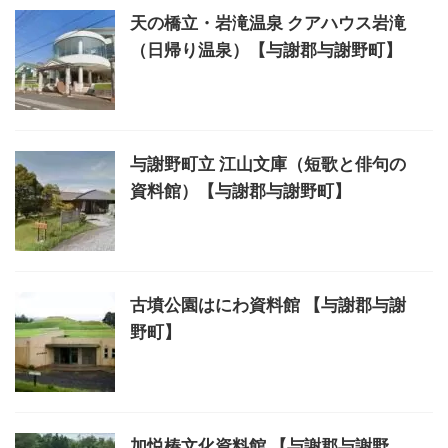
天の橋立・岩滝温泉 クアハウス岩滝
（日帰り温泉）【与謝郡与謝野町】
与謝野町立 江山文庫（短歌と俳句の
資料館）【与謝郡与謝野町】
古墳公園はにわ資料館 【与謝郡与謝
野町】
加悦椿文化資料館 【与謝郡与謝野