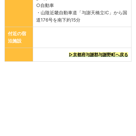
○自動車
・山陰近畿自動車道「与謝天橋立IC」から国
道176号を南下約15分
付近の宿
泊施設
▷京都府与謝郡与謝野町へ戻る