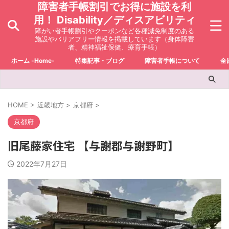
障害者手帳割引でお得に施設を利
用！ Disability／ディスアビリティ
障がい者手帳割引やクーポンなど各種減免制度のある
施設やバリアフリー情報を掲載しています（身体障害
者、精神福祉保健、療育手帳）
ホーム -Home-
特集記事・ブログ
障害者手帳について
全
HOME
>
近畿地方
>
京都府
>
京都府
旧尾藤家住宅 【与謝郡与謝野町】
2022年7月27日