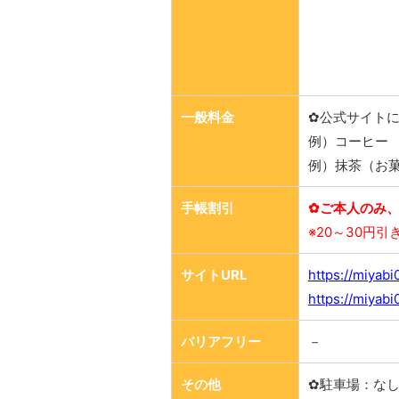
一般料金
✿公式サイト
例）コーヒー 
例）抹茶（お菓
手帳割引
✿ご本人のみ、
※20～30円引
サイトURL
https://miyabi
https://miya
バリアフリー
－
その他
✿駐車場：な