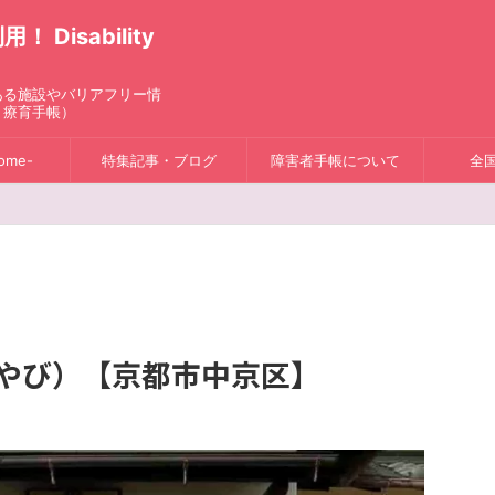
isability
ある施設やバリアフリー情
、療育手帳）
ome-
特集記事・ブログ
障害者手帳について
全
みやび）【京都市中京区】