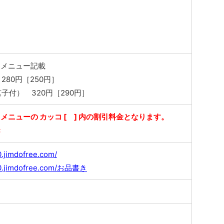
にメニュー記載
280円［250円］
子付） 320円［290円］
メニューの カッコ [ ] 内の割引料金となります。
き
0.jimdofree.com/
bi0.jimdofree.com/お品書き
し