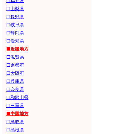
□福井県
□山梨県
□長野県
□岐阜県
□静岡県
□愛知県
■近畿地方
□滋賀県
□京都府
□大阪府
□兵庫県
□奈良県
□和歌山県
□三重県
■中国地方
□鳥取県
□島根県