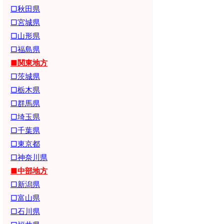
□秋田県
□宮城県
□山形県
□福島県
■関東地方
□茨城県
□栃木県
□群馬県
□埼玉県
□千葉県
□東京都
□神奈川県
■中部地方
□新潟県
□富山県
□石川県