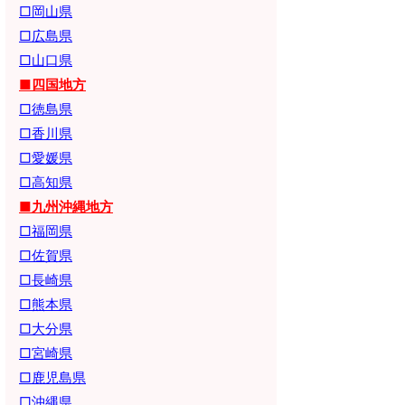
□岡山県
□広島県
□山口県
■四国地方
□徳島県
□香川県
□愛媛県
□高知県
■九州沖縄地方
□福岡県
□佐賀県
□長崎県
□熊本県
□大分県
□宮崎県
□鹿児島県
□沖縄県