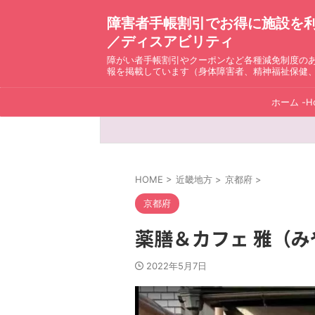
障害者手帳割引でお得に施設を利用！ D
／ディスアビリティ
障がい者手帳割引やクーポンなど各種減免制度の
報を掲載しています（身体障害者、精神福祉保健
ホーム -H
HOME
>
近畿地方
>
京都府
>
京都府
薬膳＆カフェ 雅（
2022年5月7日