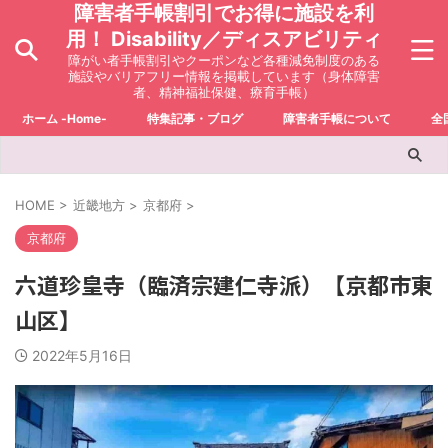
障害者手帳割引でお得に施設を利
用！ Disability／ディスアビリティ
障がい者手帳割引やクーポンなど各種減免制度のある
施設やバリアフリー情報を掲載しています（身体障害
者、精神福祉保健、療育手帳）
ホーム -Home-
特集記事・ブログ
障害者手帳について
全
HOME
>
近畿地方
>
京都府
>
京都府
六道珍皇寺（臨済宗建仁寺派）【京都市東
山区】
2022年5月16日