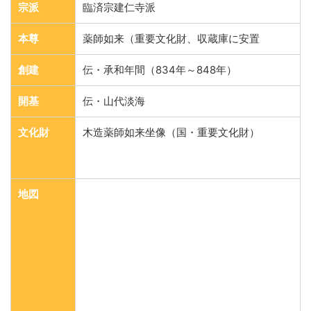
宗派
臨済宗建仁寺派
本尊
薬師如来（重要文化財、収蔵庫に安置
創建
伝・承和年間（834年～848年）
開基
伝・山代淡海
文化財
木造薬師如来坐像（国・重要文化財）
地図