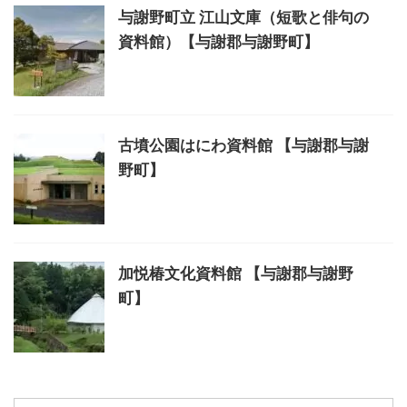
与謝野町立 江山文庫（短歌と俳句の
資料館）【与謝郡与謝野町】
古墳公園はにわ資料館 【与謝郡与謝
野町】
加悦椿文化資料館 【与謝郡与謝野
町】