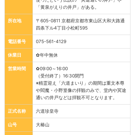
「黄泉がえりの井戸」がある。
所在地
〒605-0811 京都府京都市東山区大和大路通
四条下ル4丁目小松町595
電話番号
075-561-4129
休業日
✿年中無休
営業時間
✿09:00～16:00
（受付終了）16:30閉門
※精霊迎え「六道まいり」の期間は重文本尊
や閻魔・小野篁像の拝観のみで、堂内や冥途
通いの井戸などは拝観不可となります。
正式名称
六道珍皇寺
山号
大椿山