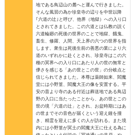
地である鳥辺山の麓へと運んで行きました。
そんな風習の為か珍皇寺の辺りを中世以降
｢六道の辻｣と呼び、他界（地獄）への入り口
とされてきました。この六道とは仏教の説く
六道輪廻の死後の世界のことで地獄、餓鬼、
畜生、修羅、人間、天上界の六つの世界を指
します。衆生は死後生前の善悪の業により六
道のいずれかに赴くとされ、珍皇寺はこの六
種の冥界への入り口にあたり人の世の無常と
儚さを感じる「あの世とこの世」の分岐点と
信じられてきました。本尊は薬師如来、閻魔
堂には小野篁、閻魔大王の像を安置する。平
安の昔より寺のある付近は葬送地である鳥辺
野の入口に当たったことから、あの世とこの
世の境「六道の辻」とされ、お盆時期にはあ
の世までその音色が届くという迎え鐘を撞
き、精霊を迎えに多くの人が訪れる。また境
内には小野篁が冥土の閻魔大王に仕える為に
使ったという伝説の「冥途通いの井戸」や