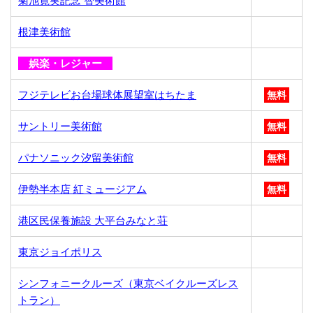
菊池寛実記念 智美術館
根津美術館
娯楽・レジャー
フジテレビお台場球体展望室はちたま
無料
サントリー美術館
無料
パナソニック汐留美術館
無料
伊勢半本店 紅ミュージアム
無料
港区民保養施設 大平台みなと荘
東京ジョイポリス
シンフォニークルーズ（東京ベイクルーズレス
トラン）