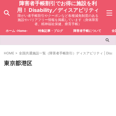
障害者手帳割引でお得に施設を利
用！ Disability／ディスアビリティ
障がい者手帳割引やクーポンなど各種減免制度のある
施設やバリアフリー情報を掲載しています（身体障害
者、精神福祉保健、療育手帳）
ホーム -Home-
特集記事・ブログ
障害者手帳について
全
HOME
>
全国共通施設一覧（障害者手帳割引）ディスアビリティ | Disabili
東京都港区