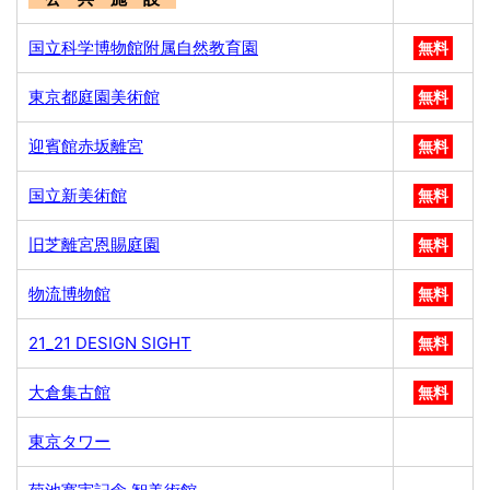
国立科学博物館附属自然教育園
無料
東京都庭園美術館
無料
迎賓館赤坂離宮
無料
国立新美術館
無料
旧芝離宮恩賜庭園
無料
物流博物館
無料
21_21 DESIGN SIGHT
無料
大倉集古館
無料
東京タワー