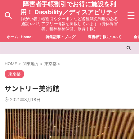
障害者手帳割引でお得に施設を利
用！ Disability／ディスアビリティ
障がい者手帳割引やクーポンなど各種減免制度のある
施設やバリアフリー情報を掲載しています（身体障害
者、精神福祉保健、療育手帳）
ホーム -Home-
特集記事・ブログ
障害者手帳について
全
HOME
>
関東地方
>
東京都
>
東京都
サントリー美術館
2021年8月18日