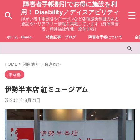
障害者手帳割引でお得に施設を利
用！ Disability／ディスアビリティ
障がい者手帳割引やクーポンなど各種減免制度のある
施設やバリアフリー情報を掲載しています（身体障害
者、精神福祉保健、療育手帳）
ホーム -Home-
特集記事・ブログ
障害者手帳について
全
HOME
>
関東地方
>
東京都
>
東京都
伊勢半本店 紅ミュージアム
2021年8月21日