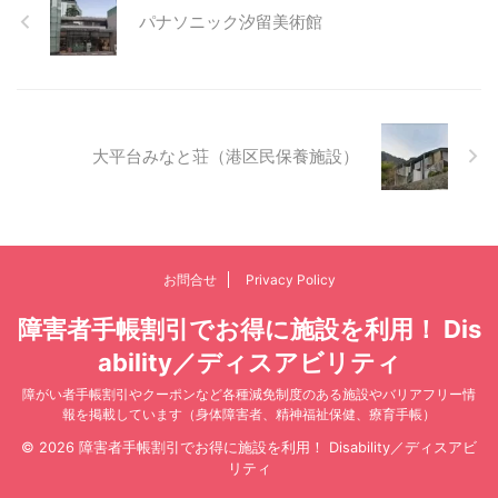
パナソニック汐留美術館
大平台みなと荘（港区民保養施設）
お問合せ
Privacy Policy
障害者手帳割引でお得に施設を利用！ Dis
ability／ディスアビリティ
障がい者手帳割引やクーポンなど各種減免制度のある施設やバリアフリー情
報を掲載しています（身体障害者、精神福祉保健、療育手帳）
© 2026 障害者手帳割引でお得に施設を利用！ Disability／ディスアビ
リティ