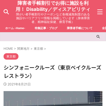
障害者手帳割引でお得に施設を利
用！ Disability／ディスアビリティ
障がい者手帳割引やクーポンなど各種減免制度のある
施設やバリアフリー情報を掲載しています（身体障害
者、精神福祉保健、療育手帳）
ホーム -Home-
特集記事・ブログ
障害者手帳について
全
HOME
>
関東地方
>
東京都
>
東京都
シンフォニークルーズ（東京ベイクルーズ
レストラン）
2021年8月21日