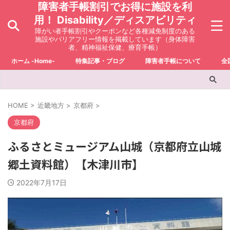
障害者手帳割引でお得に施設を利
用！ Disability／ディスアビリティ
障がい者手帳割引やクーポンなど各種減免制度のある
施設やバリアフリー情報を掲載しています（身体障害
者、精神福祉保健、療育手帳）
ホーム -Home-
特集記事・ブログ
障害者手帳について
全
HOME
>
近畿地方
>
京都府
>
京都府
ふるさとミュージアム山城（京都府立山城
郷土資料館）【木津川市】
2022年7月17日