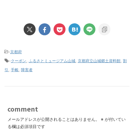
-
京都府
-
クーポン
,
ふるさとミュージアム山城
,
京都府立山城郷土資料館
,
割
引
,
手帳
,
障害者
comment
メールアドレスが公開されることはありません。
※
が付いてい
る欄は必須項目です