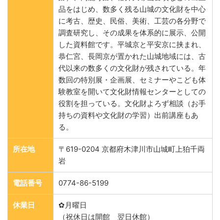
品をはじめ、数多く残る山城の文化財を中心
に考古、歴史、民俗、美術、工芸の各分野で
調査研究し、その成果を体系的に展示、公開
した資料館です。平城京と平安京に挟まれ、
恭仁宮、長岡京が置かれた山城地域には、古
代以来の数多くの文化財が残されている。年
数回の特別展・企画展、セミナーやこども体
験教室を開いて文化財情報センターとしての
役割を担っている。文化財よろず相談（お手
持ちの資料や文化財の学習）出前講座もあ
る。
所在地
〒619-0204 京都府木津川市山城町上狛千両
岩
電話番号
0774-86-5199
休業日
✿月曜日
（祝休日は開館 翌日休館）