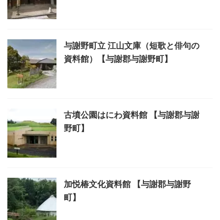
与謝野町立 江山文庫（短歌と俳句の
資料館）【与謝郡与謝野町】
古墳公園はにわ資料館 【与謝郡与謝
野町】
加悦椿文化資料館 【与謝郡与謝野
町】