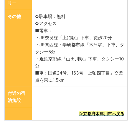
リー
その他
✿駐車場：無料
✿アクセス
■電車：
・JR奈良線「上狛駅」下車、徒歩20分
・JR関西線・学研都市線「木津駅」下車、タ
クシー5分
・近鉄京都線「山田川駅」下車、タクシー10
分
■車：国道24号、163号「上狛四丁目」交差
点を東に1.5km
付近の宿
泊施設
▷京都府木津川市へ戻る