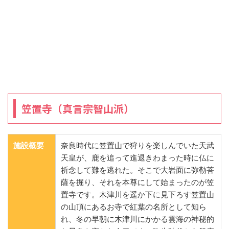
笠置寺（真言宗智山派）
施設概要
奈良時代に笠置山で狩りを楽しんでいた天武
天皇が、鹿を追って進退きわまった時に仏に
祈念して難を逃れた。そこで大岩面に弥勒菩
薩を掘り、それを本尊にして始まったのが笠
置寺です。木津川を遥か下に見下ろす笠置山
の山頂にあるお寺で紅葉の名所として知ら
れ、冬の早朝に木津川にかかる雲海の神秘的