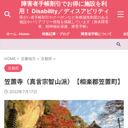
障害者手帳割引でお得に施設を利
用！ Disability／ディスアビリティ
障がい者手帳割引やクーポンなど各種減免制度のある
施設やバリアフリー情報を掲載しています（身体障害
者、精神福祉保健、療育手帳）
ホーム -Home-
特集記事・ブログ
障害者手帳について
全
HOME
>
近畿地方
>
京都府
>
京都府
笠置寺（真言宗智山派）【相楽郡笠置町】
2022年7月17日