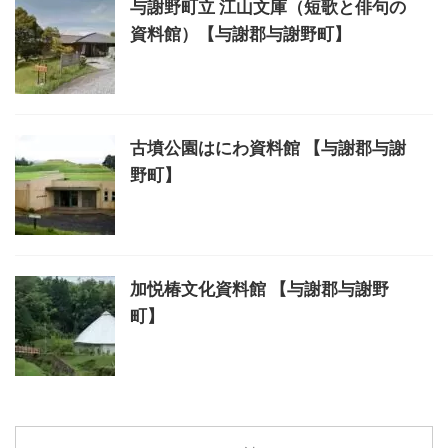
与謝野町立 江山文庫（短歌と俳句の
資料館）【与謝郡与謝野町】
古墳公園はにわ資料館 【与謝郡与謝
野町】
加悦椿文化資料館 【与謝郡与謝野
町】