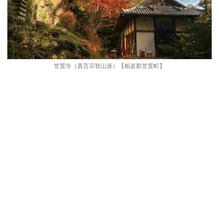
笠置寺（真言宗智山派）【相楽郡笠置町】