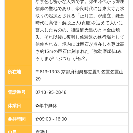
な景色も密かな人気です。弥生時代から磐座
信仰の聖地であり、奈良時代には東大寺お水
取りの起源とされる「正月堂」が建立、鎌倉
時代に高僧・解脱上人(貞慶)を迎えて大いに
繁栄したものの、後醍醐天皇のとき全山焼
失。それ以後に復興し修験道の修行場として
信仰される。境内には巨石が点在し本尊は高
さ約15ｍの巨石に刻まれた「弥勒磨崖仏(み
ろくまがいぶつ)」が有名。
所在地
〒619-1303 京都府相楽郡笠置町笠置笠置山
29
電話番号
0743-95-2848
休業日
✿年中無休
参拝時間
✿09:00～16:00
山号
鹿鷺山