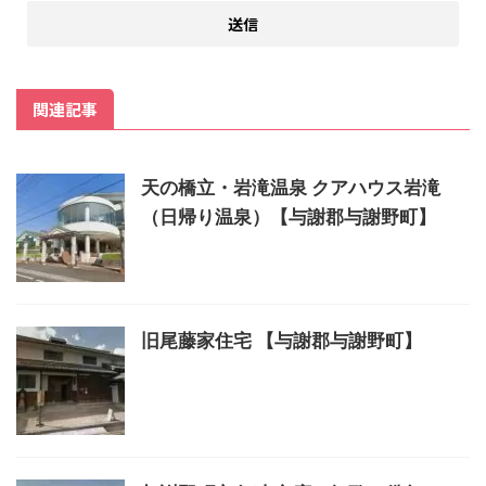
関連記事
天の橋立・岩滝温泉 クアハウス岩滝
（日帰り温泉）【与謝郡与謝野町】
旧尾藤家住宅 【与謝郡与謝野町】