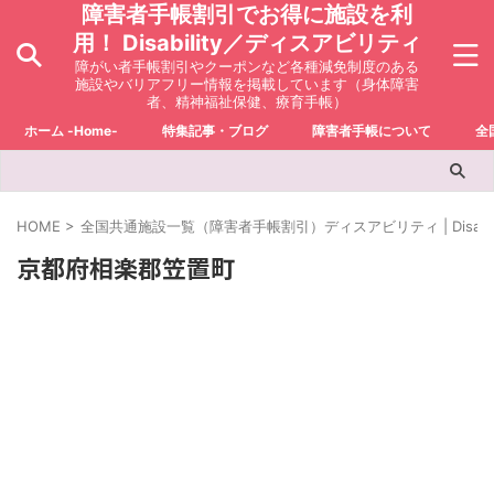
障害者手帳割引でお得に施設を利
用！ Disability／ディスアビリティ
障がい者手帳割引やクーポンなど各種減免制度のある
施設やバリアフリー情報を掲載しています（身体障害
者、精神福祉保健、療育手帳）
ホーム -Home-
特集記事・ブログ
障害者手帳について
全
HOME
>
全国共通施設一覧（障害者手帳割引）ディスアビリティ | Disabili
京都府相楽郡笠置町