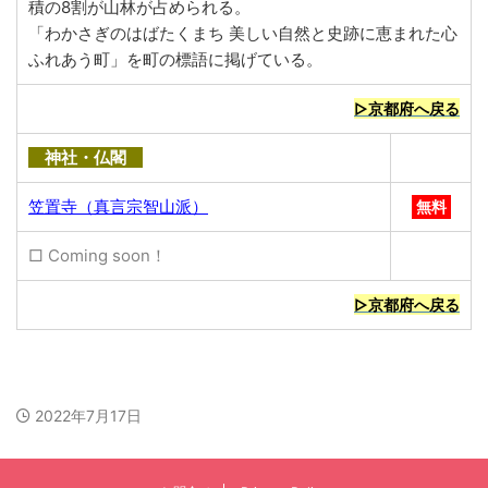
積の8割が山林が占められる。
「わかさぎのはばたくまち 美しい自然と史跡に恵まれた心
ふれあう町」を町の標語に掲げている。
▷京都府へ戻る
神社・仏閣
笠置寺（真言宗智山派）
無料
□ Coming soon！
▷京都府へ戻る
2022年7月17日