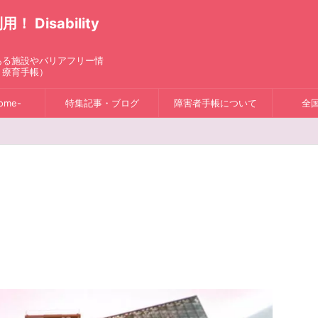
isability
ある施設やバリアフリー情
、療育手帳）
ome-
特集記事・ブログ
障害者手帳について
全