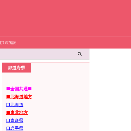
国共通施設
都道府県
■全国共通■
■北海道地方
□北海道
■東北地方
□青森県
□岩手県