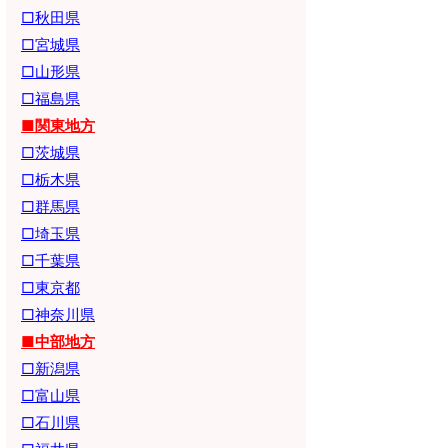
□秋田県
□宮城県
□山形県
□福島県
■関東地方
□茨城県
□栃木県
□群馬県
□埼玉県
□千葉県
□東京都
□神奈川県
■中部地方
□新潟県
□富山県
□石川県