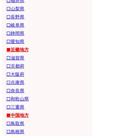
□福井県
□山梨県
□長野県
□岐阜県
□静岡県
□愛知県
■近畿地方
□滋賀県
□京都府
□大阪府
□兵庫県
□奈良県
□和歌山県
□三重県
■中国地方
□鳥取県
□島根県