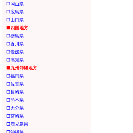
□岡山県
□広島県
□山口県
■四国地方
□徳島県
□香川県
□愛媛県
□高知県
■九州沖縄地方
□福岡県
□佐賀県
□長崎県
□熊本県
□大分県
□宮崎県
□鹿児島県
□沖縄県