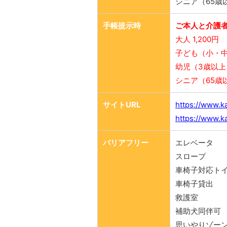
シニア（65歳以
手帳提示時
ご本人と介護者
大人 1,200円
子ども（小・中
幼児（3歳以上
シニア（65歳以
サイトURL
https://www.k
https://www.ka
バリアフリー
エレベータ
スロープ
車椅子対応ト
車椅子貸出
救護室
補助犬同伴可
思いやりゾー