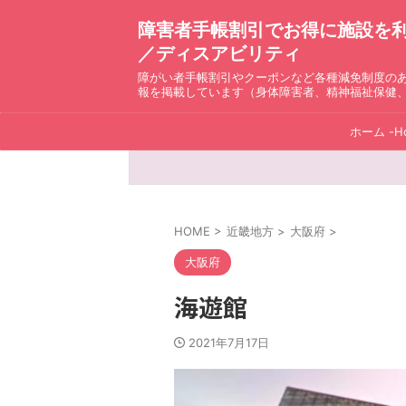
障害者手帳割引でお得に施設を利用！ D
／ディスアビリティ
障がい者手帳割引やクーポンなど各種減免制度の
報を掲載しています（身体障害者、精神福祉保健
ホーム -H
HOME
>
近畿地方
>
大阪府
>
大阪府
海遊館
2021年7月17日