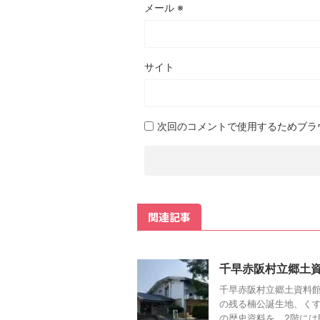
メール
※
サイト
次回のコメントで使用するためブラ
関連記事
千早赤阪村立郷土
千早赤阪村立郷土資料館
の残る楠公誕生地、く
の歴史資料を、2階には民