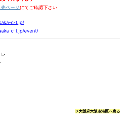
ク先ページ
にてご確認下さい
aka-c-t.jp/
aka-c-t.jp/event/
イレ
ー
▷大阪府大阪市港区へ戻る