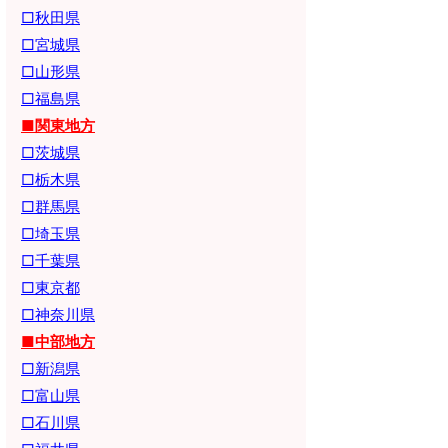
□秋田県
□宮城県
□山形県
□福島県
■関東地方
□茨城県
□栃木県
□群馬県
□埼玉県
□千葉県
□東京都
□神奈川県
■中部地方
□新潟県
□富山県
□石川県