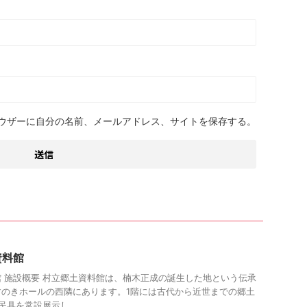
ウザーに自分の名前、メールアドレス、サイトを保存する。
資料館
 施設概要 村立郷土資料館は、楠木正成の誕生した地という伝承
すのきホールの西隣にあります。1階には古代から近世までの郷土
具を常設展示し ...