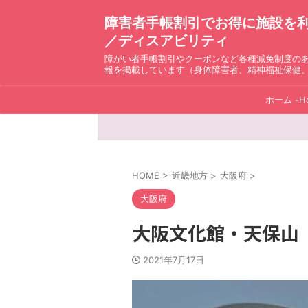
障害者手帳割引でお得に施設を利用！ D
／ディスアビリティ
障がい者手帳割引やクーポンなど各種減免制度の
報を掲載しています（身体障害者、精神福祉保健
ホーム -H
HOME
>
近畿地方
>
大阪府
>
大阪府
大阪文化館・天保山
2021年7月17日