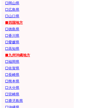
□岡山県
□広島県
□山口県
■四国地方
□徳島県
□香川県
□愛媛県
□高知県
■九州沖縄地方
□福岡県
□佐賀県
□長崎県
□熊本県
□大分県
□宮崎県
□鹿児島県
□沖縄県