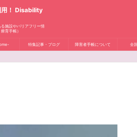
isability
ある施設やバリアフリー情
、療育手帳）
ome-
特集記事・ブログ
障害者手帳について
全