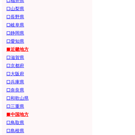
□福井県
□山梨県
□長野県
□岐阜県
□静岡県
□愛知県
■近畿地方
□滋賀県
□京都府
□大阪府
□兵庫県
□奈良県
□和歌山県
□三重県
■中国地方
□鳥取県
□島根県