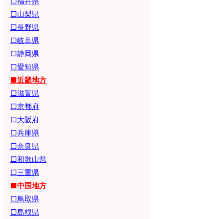
□福井県
□山梨県
□長野県
□岐阜県
□静岡県
□愛知県
■近畿地方
□滋賀県
□京都府
□大阪府
□兵庫県
□奈良県
□和歌山県
□三重県
■中国地方
□鳥取県
□島根県