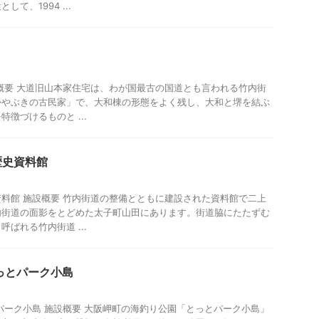
て、1994 ...
概要 大道旧山本家住宅は、わが国最古の国道とも言われる竹内街
かやぶきの古民家」で、大和棟の形態をよく残し、大和と堺を結ぶ
徴づけるものと ...
歴史資料館
料館 施設概要 竹内街道の整備とともに建設された資料館で二上
内街道の面影をとどめた太子町山田にあります。街道脇にたたずむ
ばれる竹内街道 ...
っとパーク小島
パーク小島 施設概要 大阪岬町の海釣り公園「とっとパーク小島」