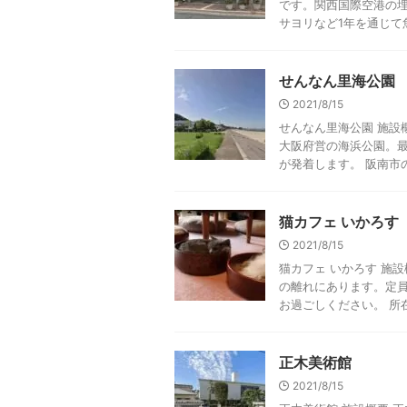
です。関西国際空港の
サヨリなど1年を通じて魚
せんなん里海公園
2021/8/15
せんなん里海公園 施設
大阪府営の海浜公園。
が発着します。 阪南市の
猫カフェ いかろす
2021/8/15
猫カフェ いかろす 施
の離れにあります。定員
お過ごしください。 所在地 
正木美術館
2021/8/15