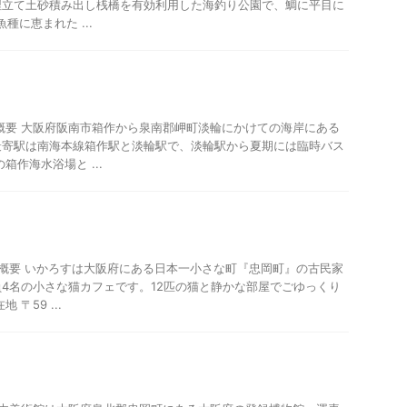
埋立て土砂積み出し桟橋を有効利用した海釣り公園で、鯛に平目に
種に恵まれた ...
概要 大阪府阪南市箱作から泉南郡岬町淡輪にかけての海岸にある
最寄駅は南海本線箱作駅と淡輪駅で、淡輪駅から夏期には臨時バス
箱作海水浴場と ...
設概要 いかろすは大阪府にある日本一小さな町『忠岡町』の古民家
4名の小さな猫カフェです。12匹の猫と静かな部屋でごゆっくり
〒59 ...