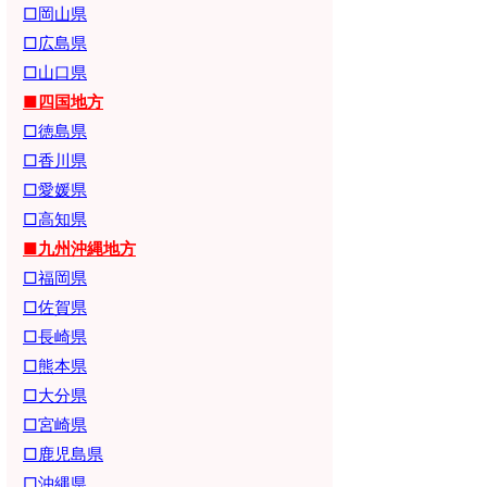
□岡山県
□広島県
□山口県
■四国地方
□徳島県
□香川県
□愛媛県
□高知県
■九州沖縄地方
□福岡県
□佐賀県
□長崎県
□熊本県
□大分県
□宮崎県
□鹿児島県
□沖縄県