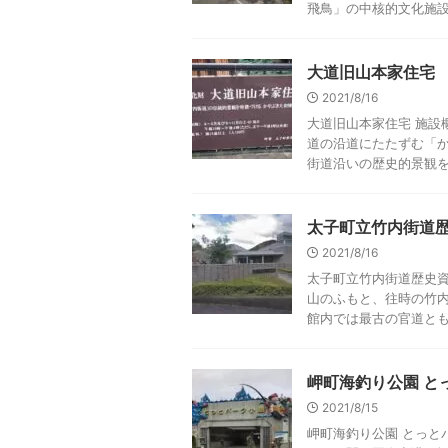
飛鳥」の中核的文化施設とし
大道旧山本家住宅
2021/8/16
大道旧山本家住宅 施設
道の沿道にたたずむ「
街道沿いの歴史的景観を特
太子町立竹内街道
2021/8/16
太子町立竹内街道歴史資
山のふもと、往時の竹
館内では最古の官道とも呼
岬町海釣り公園 と
2021/8/15
岬町海釣り公園 とっと