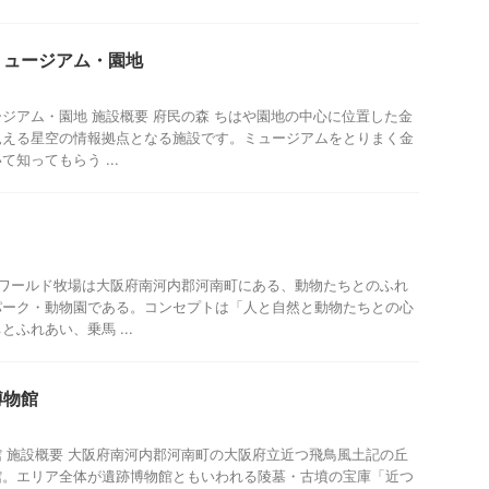
ミュージアム・園地
ジアム・園地 施設概要 府民の森 ちはや園地の中心に位置した金
見える星空の情報拠点となる施設です。ミュージアムをとりまく金
知ってもらう ...
 ワールド牧場は大阪府南河内郡河南町にある、動物たちとのふれ
パーク・動物園である。コンセプトは「人と自然と動物たちとの心
ふれあい、乗馬 ...
博物館
 施設概要 大阪府南河内郡河南町の大阪府立近つ飛鳥風土記の丘
館。エリア全体が遺跡博物館ともいわれる陵墓・古墳の宝庫「近つ