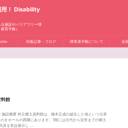
isability
ある施設やバリアフリー情
、療育手帳）
ome-
特集記事・ブログ
障害者手帳について
全
資料館
 施設概要 村立郷土資料館は、楠木正成の誕生した地という伝承
すのきホールの西隣にあります。1階には古代から近世までの郷土
具を常設展示し ...