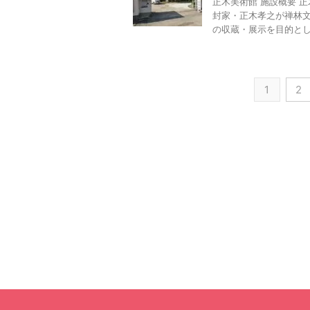
正木美術館 施設概要 
封家・正木孝之が禅林
の収蔵・展示を目的として19
1
2