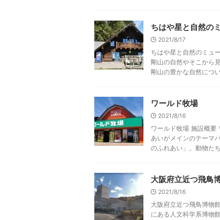
ちはや星と自然の
2021/8/17
ちはや星と自然のミュー
剛山の自然やそこから
剛山の豊かな自然について
ワールド牧場
2021/8/16
ワールド牧場 施設概要
あいがメインのテーマ
のふれあい」。動物たちと
大阪府立近つ飛鳥
2021/8/16
大阪府立近つ飛鳥博物館
にある人文科学系博物