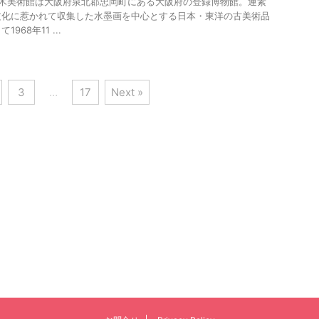
正木美術館は大阪府泉北郡忠岡町にある大阪府の登録博物館。運素
文化に惹かれて収集した水墨画を中心とする日本・東洋の古美術品
68年11 ...
3
…
17
Next »