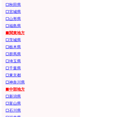
□秋田県
□宮城県
□山形県
□福島県
■関東地方
□茨城県
□栃木県
□群馬県
□埼玉県
□千葉県
□東京都
□神奈川県
■中部地方
□新潟県
□富山県
□石川県