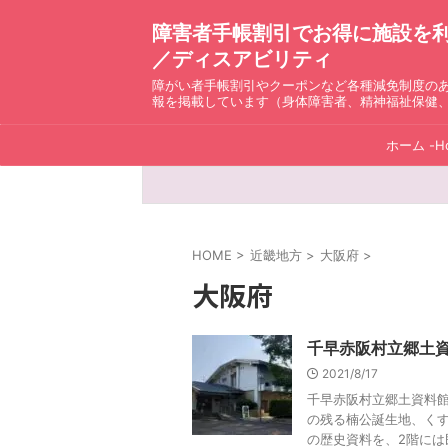
障害者手帳割引でお得に施設を利用！ D
／ディスアビリティ
障がい者手帳割引やクーポンなど各種減免制度の
報を掲載しています（身体障害者、精神福祉保健
ホーム -H
HOME
>
近畿地方
>
大阪府
>
大阪府
千早赤阪村立郷土
2021/8/17
千早赤阪村立郷土資料館
の残る楠公誕生地、く
の歴史資料を、2階には民