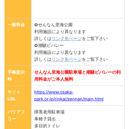
一般料金
✿せんなん里海公園
利用施設により異なります
詳しくは
リンク先ページ
をご覧下さい
✿潮騒ビバレー
利用施設により異なります
詳しくは
リンク先ページ
をご覧下さい
手帳提示
せんなん里海公園駐車場と潮騒ビバレーの利
時
用料金がご本人無料
サイト
https://www.osaka-
URL
park.or.jp/rinkai/sennan/main.html
バリアフ
障害者用駐車場
リー
車椅子貸出
多目的トイレ