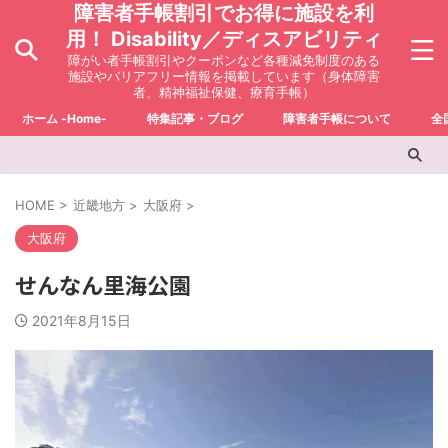
障害者手帳割引でお得に施設を利
用！ Disability／ディスアビリティ
障がい者手帳割引やクーポンなど各種減免制度のある
施設やバリアフリー情報を掲載しています（身体障害
者、精神福祉保健、療育手帳）
ホーム -Home-
特集記事・ブログ
障害者手帳について
全
HOME
>
近畿地方
>
大阪府
>
大阪府
せんなん里海公園
2021年8月15日