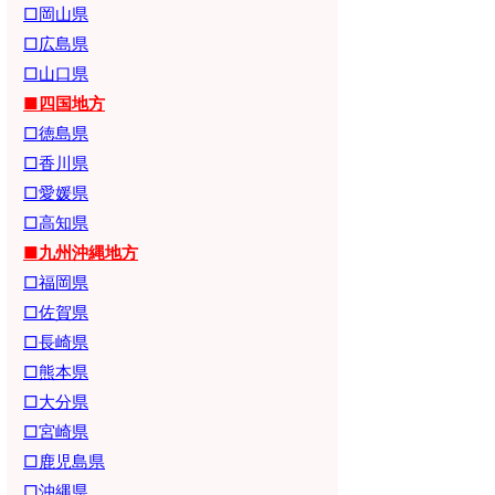
□岡山県
□広島県
□山口県
■四国地方
□徳島県
□香川県
□愛媛県
□高知県
■九州沖縄地方
□福岡県
□佐賀県
□長崎県
□熊本県
□大分県
□宮崎県
□鹿児島県
□沖縄県