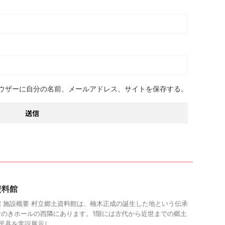
ウザーに自分の名前、メールアドレス、サイトを保存する。
資料館
 施設概要 村立郷土資料館は、楠木正成の誕生した地という伝承
すのきホールの西隣にあります。1階には古代から近世までの郷土
具を常設展示し ...