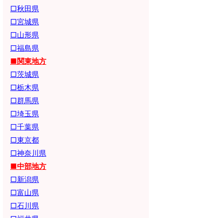
□秋田県
□宮城県
□山形県
□福島県
■関東地方
□茨城県
□栃木県
□群馬県
□埼玉県
□千葉県
□東京都
□神奈川県
■中部地方
□新潟県
□富山県
□石川県