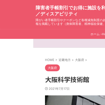
障害者手帳割引でお得に施設を利用！ D
／ディスアビリティ
障がい者手帳割引やクーポンなど各種減免制度の
報を掲載しています（身体障害者、精神福祉保健
ホーム -H
HOME
>
近畿地方
>
大阪府
>
大阪府
大阪科学技術館
2021年7月17日