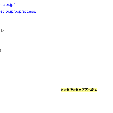
ec.or.jp/
ec.or.jp/pop/access/
イレ
出
備
▷大阪府大阪市西区へ戻る