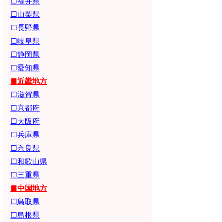
□福井県
□山梨県
□長野県
□岐阜県
□静岡県
□愛知県
■近畿地方
□滋賀県
□京都府
□大阪府
□兵庫県
□奈良県
□和歌山県
□三重県
■中国地方
□鳥取県
□島根県