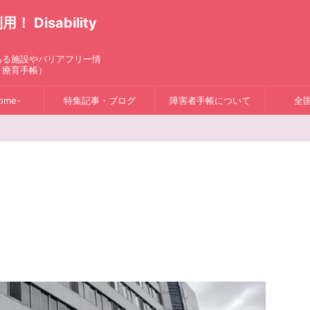
isability
ある施設やバリアフリー情
、療育手帳）
ome-
特集記事・ブログ
障害者手帳について
全