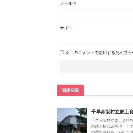
メール
※
サイト
次回のコメントで使用するためブラ
関連記事
千早赤阪村立郷土
千早赤阪村立郷土資料館
の残る楠公誕生地、く
の歴史資料を、2階には民