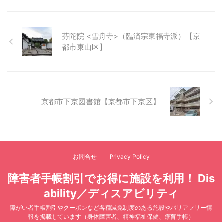
芬陀院 <雪舟寺>（臨済宗東福寺派）【京
都市東山区】
京都市下京図書館【京都市下京区】
お問合せ
Privacy Policy
障害者手帳割引でお得に施設を利用！ Dis
ability／ディスアビリティ
障がい者手帳割引やクーポンなど各種減免制度のある施設やバリアフリー情
報を掲載しています（身体障害者、精神福祉保健、療育手帳）