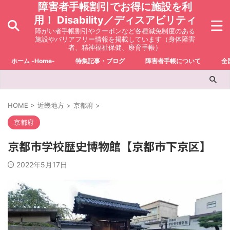
障害者手帳割引でお得に施設を利
用！ Disability／ディスアビリティ
障がい者手帳割引やクーポンなど各種減免制度のある
施設やバリアフリー情報を掲載しています（身体障害
者、精神福祉保健、療育手帳）
ホーム -Home-
特集記事・ブログ
障害者手帳について
全
HOME
>
近畿地方
>
京都府
>
京都府
京都市学校歴史博物館【京都市下京区】
2022年5月17日