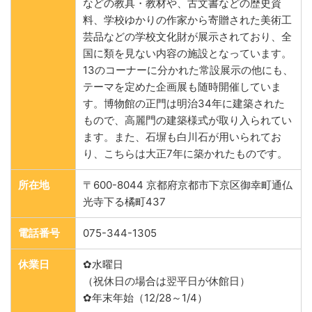
などの教具・教材や、古文書などの歴史資
料、学校ゆかりの作家から寄贈された美術工
芸品などの学校文化財が展示されており、全
国に類を見ない内容の施設となっています。
13のコーナーに分かれた常設展示の他にも、
テーマを定めた企画展も随時開催していま
す。博物館の正門は明治34年に建築された
もので、高麗門の建築様式が取り入られてい
ます。また、石塀も白川石が用いられてお
り、こちらは大正7年に築かれたものです。
所在地
〒600-8044 京都府京都市下京区御幸町通仏
光寺下る橘町437‎
電話番号
075-344-1305
休業日
✿水曜日
（祝休日の場合は翌平日が休館日）
✿年末年始（12/28～1/4）