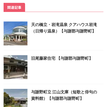
関連記事
天の橋立・岩滝温泉 クアハウス岩滝
（日帰り温泉）【与謝郡与謝野町】
旧尾藤家住宅 【与謝郡与謝野町】
与謝野町立 江山文庫（短歌と俳句の
資料館）【与謝郡与謝野町】