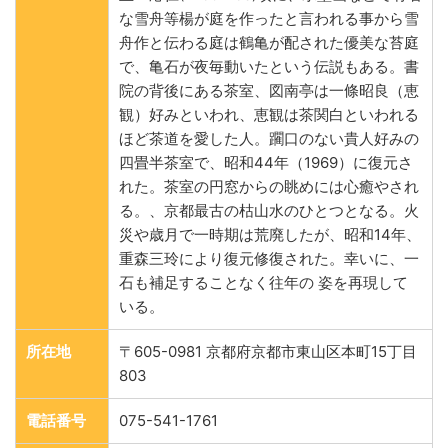
な雪舟等楊が庭を作ったと言われる事から雪
舟作と伝わる庭は鶴亀が配された優美な苔庭
で、亀石が夜毎動いたという伝説もある。書
院の背後にある茶室、図南亭は一條昭良（恵
観）好みといわれ、恵観は茶関白といわれる
ほど茶道を愛した人。躙口のない貴人好みの
四畳半茶室で、昭和44年（1969）に復元さ
れた。茶室の円窓からの眺めには心癒やされ
る。、京都最古の枯山水のひとつとなる。火
災や歳月で一時期は荒廃したが、昭和14年、
重森三玲により復元修復された。幸いに、一
石も補足することなく往年の 姿を再現して
いる。
所在地
〒605-0981 京都府京都市東山区本町15丁目
803
電話番号
075-541-1761