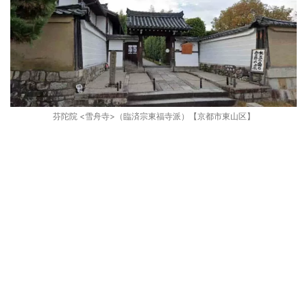
芬陀院 <雪舟寺>（臨済宗東福寺派）【京都市東山区】