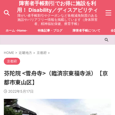
障害者手帳割引でお得に施設を利
用！ Disability／ディスアビリティ
障がい者手帳割引やクーポンなど各種減免制度のある
施設やバリアフリー情報を掲載しています（身体障害
者、精神福祉保健、療育手帳）
ホーム -Home-
特集記事・ブログ
障害者手帳について
全
HOME
>
近畿地方
>
京都府
>
京都府
芬陀院 <雪舟寺>（臨済宗東福寺派）【京
都市東山区】
2022年5月17日