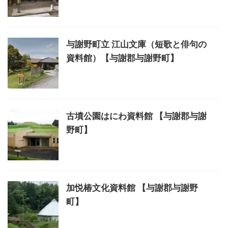
与謝野町立 江山文庫（短歌と俳句の
資料館）【与謝郡与謝野町】
古墳公園はにわ資料館 【与謝郡与謝
野町】
加悦椿文化資料館 【与謝郡与謝野
町】