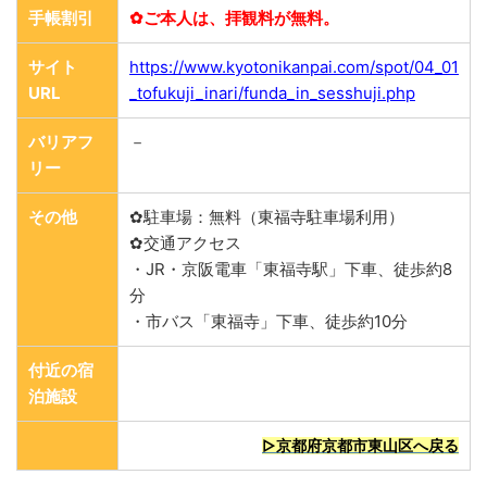
手帳割引
✿ご本人は、拝観料が無料。
サイト
https://www.kyotonikanpai.com/spot/04_01
URL
_tofukuji_inari/funda_in_sesshuji.php
バリアフ
－
リー
その他
✿駐車場：無料（東福寺駐車場利用）
✿交通アクセス
・JR・京阪電車「東福寺駅」下車、徒歩約8
分
・市バス「東福寺」下車、徒歩約10分
付近の宿
泊施設
▷京都府京都市東山区へ戻る