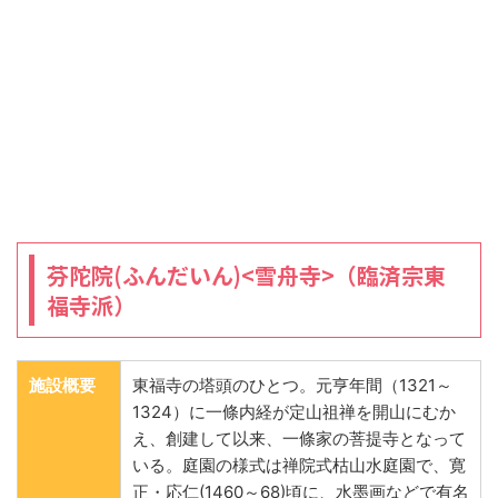
芬陀院(ふんだいん)<雪舟寺>（臨済宗東
福寺派）
施設概要
東福寺の塔頭のひとつ。元亨年間（1321～
1324）に一條内経が定山祖禅を開山にむか
え、創建して以来、一條家の菩提寺となって
いる。庭園の様式は禅院式枯山水庭園で、寛
正・応仁(1460～68)頃に、水墨画などで有名