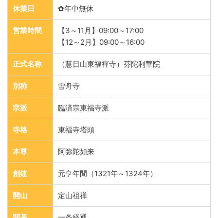
休業日
✿年中無休
営業時間
【3～11月】09:00～17:00
【12～2月】09:00～16:00
正式名称
（慧日山東福禪寺）芬陀利華院
別称
雪舟寺
宗派
臨済宗東福寺派
寺格
東福寺塔頭
本尊
阿弥陀如来
創建
元亨年間（1321年～1324年）
開山
定山祖禅
開基
一条経通