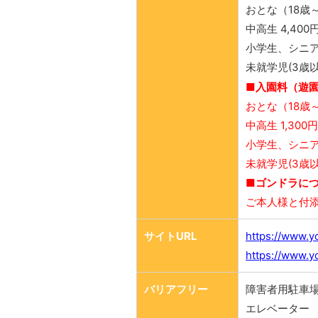
おとな（18歳～
中高生 4,400
小学生、シニア(6
未就学児(3歳以
■入園料（遊
おとな（18歳～
中高生 1,300円
小学生、シニア(
未就学児(3歳以
■ゴンドラにつ
ご本人様と付添
サイトURL
https://www.y
https://www.y
バリアフリー
障害者用駐車
エレベーター