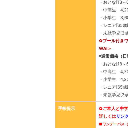
・おとな[18～6
・中高生 4,2
・小学生 3,6
・シニア[65歳以
・未就学児[3歳
✿プール付き
WAI＞
◉通常価格（日
・おとな[18～6
・中高生 4,70
・小学生 4,20
・シニア[65歳以
・未就学児[3歳
手帳提示
✿ご本人と中
詳しくは
リン
■
ワンデーパス