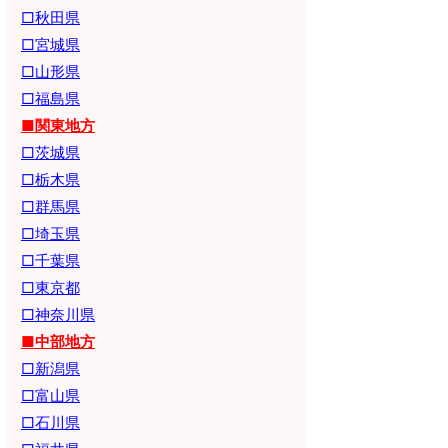
□秋田県
□宮城県
□山形県
□福島県
■関東地方
□茨城県
□栃木県
□群馬県
□埼玉県
□千葉県
□東京都
□神奈川県
■中部地方
□新潟県
□富山県
□石川県