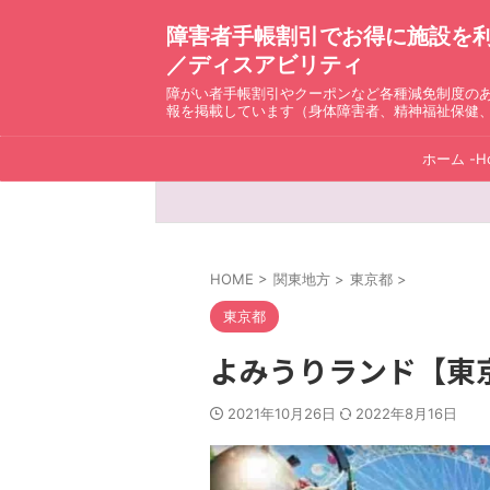
障害者手帳割引でお得に施設を利用！ D
／ディスアビリティ
障がい者手帳割引やクーポンなど各種減免制度の
報を掲載しています（身体障害者、精神福祉保健
ホーム -H
HOME
>
関東地方
>
東京都
>
東京都
よみうりランド【東
2021年10月26日
2022年8月16日