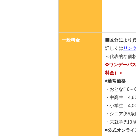
一般料金
■区分により
詳しくは
リン
＜代表的な価
✿ワンデーパス
料金）＞
◉通常価格
・おとな[18～6
・中高生 4,6
・小学生 4,0
・シニア[65歳以
・未就学児[3歳
◉公式オンライ