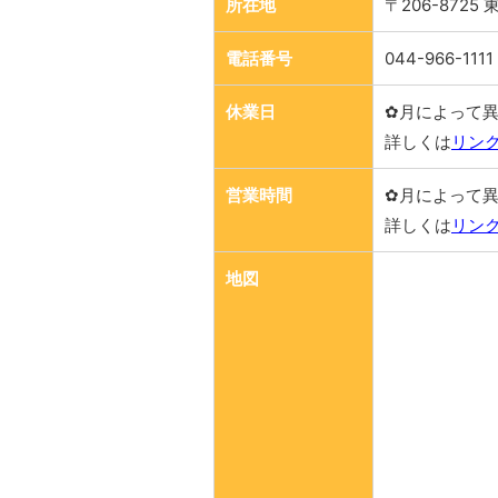
所在地
〒206-8725
電話番号
044-966-1111
休業日
✿月によって
詳しくは
リン
営業時間
✿月によって
詳しくは
リン
地図