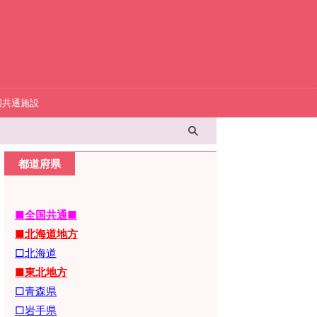
国共通施設
都道府県
■全国共通■
■北海道地方
□北海道
■東北地方
□青森県
□岩手県