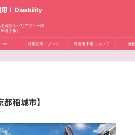
isability
ある施設やバリアフリー情
、療育手帳）
ome-
特集記事・ブログ
障害者手帳について
全
京都稲城市】