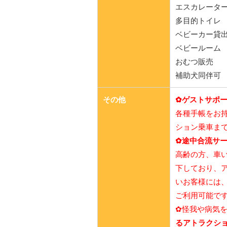
エスカレータ
多目的トイレ
ベビーカー貸出
ベビールーム
おむつ販売
補助犬同伴可
その他
✿ゲストサポ
各種手帳をお
ション乗車ま
✿途中合流サ
高齢の方、車
下しており、
いお客様には
ご利用可能で
✿怪我や病気
るアトラクシ