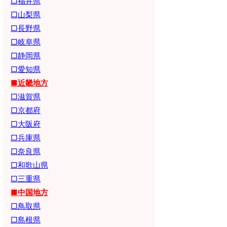
□福井県
□山梨県
□長野県
□岐阜県
□静岡県
□愛知県
■近畿地方
□滋賀県
□京都府
□大阪府
□兵庫県
□奈良県
□和歌山県
□三重県
■中国地方
□鳥取県
□島根県