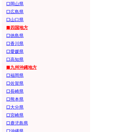
□岡山県
□広島県
□山口県
■四国地方
□徳島県
□香川県
□愛媛県
□高知県
■九州沖縄地方
□福岡県
□佐賀県
□長崎県
□熊本県
□大分県
□宮崎県
□鹿児島県
□沖縄県