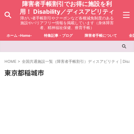
障害者手帳割引でお得に施設を利
用！ Disability／ディスアビリティ
障がい者手帳割引やクーポンなど各種減免制度のある
施設やバリアフリー情報を掲載しています（身体障害
者、精神福祉保健、療育手帳）
ホーム -Home-
特集記事・ブログ
障害者手帳について
全
HOME
>
全国共通施設一覧（障害者手帳割引）ディスアビリティ | Disabili
東京都稲城市