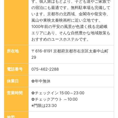
す。個人旅はもとより、子ども達やご家族で
の宿泊にも最適です。無料駐車場も完備して
います。京都市の北西域、金閣寺や龍安寺、
嵐山や東映太秦映画村に近い立地です。
1000年前の平安の風景が色濃く残る北嵯峨
エリアにあり、そんな自然豊かな地域散策も
おすすめのユースホステルです。
所在地
〒616-8191 京都府京都市右京区太秦中山町
29
電話番号
075-462-2288
休業日
✿年中無休
営業時間
✿チェックイン 15:00～23:00
✿チェックアウト ～10:00
※門限は23:30
地図