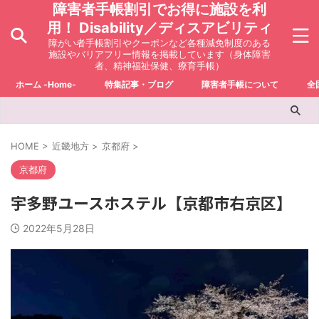
障害者手帳割引でお得に施設を利
用！ Disability／ディスアビリティ
障がい者手帳割引やクーポンなど各種減免制度のある
施設やバリアフリー情報を掲載しています（身体障害
者、精神福祉保健、療育手帳）
ホーム -Home-
特集記事・ブログ
障害者手帳について
全
HOME
>
近畿地方
>
京都府
>
京都府
宇多野ユースホステル【京都市右京区】
2022年5月28日