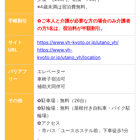
※4歳未満は宿泊費無料。
手帳割引
✿ご本人と介護が必要な方の場合のみ介護者
の方1名は、宿泊料が半額割引。
サイト
https://www.yh-kyoto.or.jp/utano_yh/
URL
https://www.yh-
kyoto.or.jp/utano_yh/location
バリアフ
エレベーター
リー
車椅子宿泊可
補助犬同伴可
その他
✿駐車場：無料（26台）
✿駐輪場：無料（屋根付き自転車・バイク駐
輪場）
✿アクセス
・市バス「ユースホステル前」下車徒歩1分
。