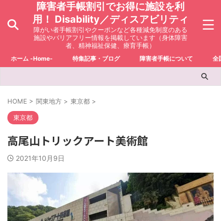
障害者手帳割引でお得に施設を利
用！ Disability／ディスアビリティ
障がい者手帳割引やクーポンなど各種減免制度のある
施設やバリアフリー情報を掲載しています（身体障害
者、精神福祉保健、療育手帳）
ホーム -Home-
特集記事・ブログ
障害者手帳について
全
HOME
>
関東地方
>
東京都
>
東京都
高尾山トリックアート美術館
2021年10月9日