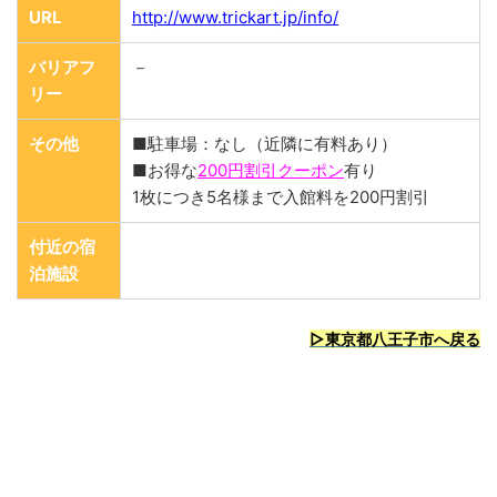
URL
http://www.trickart.jp/info/
バリアフ
－
リー
その他
■駐車場：なし（近隣に有料あり）
■お得な
200円割引クーポン
有り
1枚につき5名様まで入館料を200円割引
付近の宿
泊施設
▷東京都八王子市へ戻る