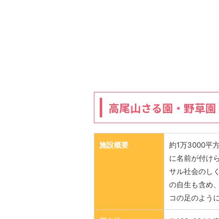
高尾山さる園・野草園
施設概要
約1万3000
に名前が付け
サル社会のし
の自生も含め、
コの足のよう