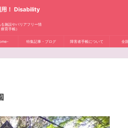
isability
ある施設やバリアフリー情
、療育手帳）
ome-
特集記事・ブログ
障害者手帳について
全
園