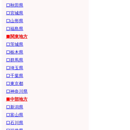
□秋田県
□宮城県
□山形県
□福島県
■関東地方
□茨城県
□栃木県
□群馬県
□埼玉県
□千葉県
□東京都
□神奈川県
■中部地方
□新潟県
□富山県
□石川県