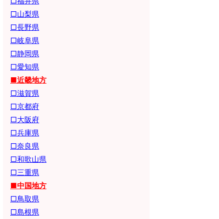
□福井県
□山梨県
□長野県
□岐阜県
□静岡県
□愛知県
■近畿地方
□滋賀県
□京都府
□大阪府
□兵庫県
□奈良県
□和歌山県
□三重県
■中国地方
□鳥取県
□島根県