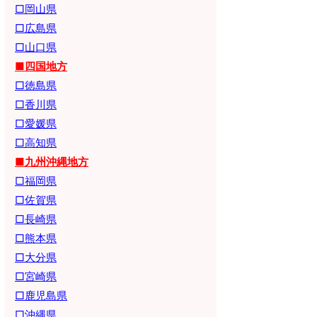
□岡山県
□広島県
□山口県
■四国地方
□徳島県
□香川県
□愛媛県
□高知県
■九州沖縄地方
□福岡県
□佐賀県
□長崎県
□熊本県
□大分県
□宮崎県
□鹿児島県
□沖縄県