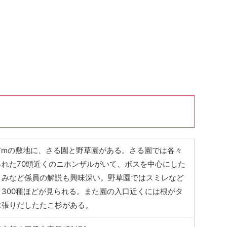
平方mの敷地に、さる園と野草園がある。さる園では各々
られた70頭近くのニホンザルがいて、ボスを中心にした
くみなど係員の解説も興味深い。野草園ではスミレなど
300種ほどが見られる。また園の入口近くには根がタ
に張りだしたたこ杉がある。