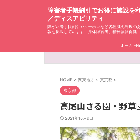
障害者手帳割引でお得に施設を利用！ D
／ディスアビリティ
障がい者手帳割引やクーポンなど各種減免制度の
報を掲載しています（身体障害者、精神福祉保健
ホーム -H
HOME
>
関東地方
>
東京都
>
東京都
高尾山さる園・野草
2021年10月9日