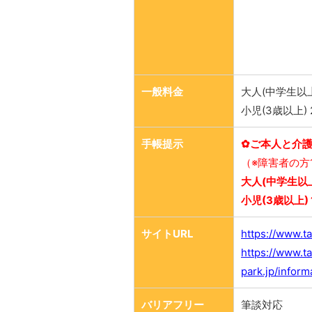
一般料金
大人(中学生以上
小児(3歳以上) 
手帳提示
✿ご本人と介護
（※障害者の方
大人(中学生以上
小児(3歳以上) 
サイトURL
https://www.t
https://www.
park.jp/infor
バリアフリー
筆談対応