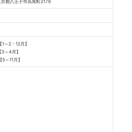
4 東京都八王子市高尾町2179
0【1～2・12月】
0【3～4月】
0【5～11月】