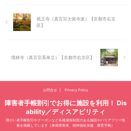
祇王寺（真言宗大覚寺派）【京都市右京
区】
壇林寺（真言宗系単立）【京都市右京区】
お問合せ
Privacy Policy
障害者手帳割引でお得に施設を利用！ Dis
ability／ディスアビリティ
障がい者手帳割引やクーポンなど各種減免制度のある施設やバリアフリー情
報を掲載しています（身体障害者、精神福祉保健、療育手帳）