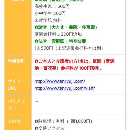
高校生以上 500円
小中学生 300円
未就学児 無料
✿諸堂（大方丈・書院・多宝殿）
庭園参拝料に300円追加
✿法堂「雲龍図」特別公開
1人500円（上記通常参拝料とは別）
手帳割引
✿ご本人と介護者の方1名は、庭園（曹源
池・百花苑）参拝料が 100円割引。
サイト
http://www.tenryuji.com/
URL
http://www.tenryuji.com/visit/
バリアフ
－
リー
その他
✿駐車場：有料（1回1,000円）
✿交通アクセス