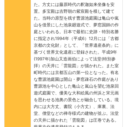
た。方丈には藤原時代の釈迦如来坐像を安
置。多宝殿は吉野朝の紫宸殿を模して建て
た。当時の原型を残す曹源池庭園は亀山や嵐
山を借景にした池泉廻遊式で、夢窓国師の作
庭といわれる。日本で最初に史跡・特別名勝
に指定され1994年（平成6）12月には「古都
京都の文化財」として、「世界遺産条約」に
基づく世界文化遺産に登録された。平成9年
(1997年)加山又造画伯によって法堂(特別参
拝）の天井に「雲龍図」が描かれた。また室
町時代には京都五山の第一位となった。有名
な曹源池庭園は開山・夢窓疎石の作庭があり
曹源池を中心とした亀山と嵐山を望む池泉回
遊式庭園で、優美な大和絵風の州浜と宋元画
を思わせる池奥の景色とが融合している。境
内には大方丈、書院（小方丈）、庫裏、法
堂、僧堂などの禅寺様式の建物が並ぶ。法堂
の天井に描かれた「雲龍図」は圧巻である。
世界文化遺産登録でもある。