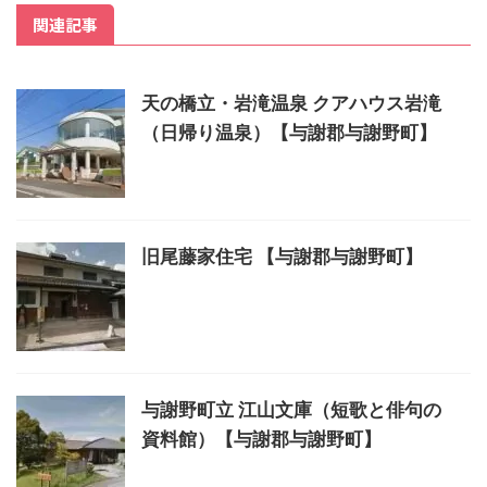
関連記事
天の橋立・岩滝温泉 クアハウス岩滝
（日帰り温泉）【与謝郡与謝野町】
旧尾藤家住宅 【与謝郡与謝野町】
与謝野町立 江山文庫（短歌と俳句の
資料館）【与謝郡与謝野町】