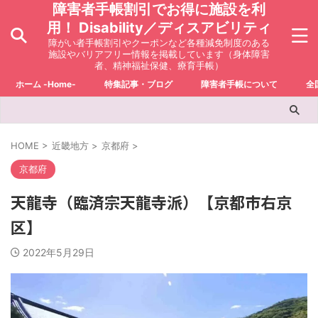
障害者手帳割引でお得に施設を利
用！ Disability／ディスアビリティ
障がい者手帳割引やクーポンなど各種減免制度のある
施設やバリアフリー情報を掲載しています（身体障害
者、精神福祉保健、療育手帳）
ホーム -Home-
特集記事・ブログ
障害者手帳について
全
HOME
>
近畿地方
>
京都府
>
京都府
天龍寺（臨済宗天龍寺派）【京都市右京
区】
2022年5月29日