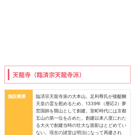
天龍寺（臨済宗天龍寺派）
施設概要
臨済宗天龍寺派の大本山。足利尊氏が後醍醐
天皇の霊を慰めるため、1339年（暦応2）夢
窓国師を開山として創建。室町時代には京都
五山の第一位を占めた。創建以来八度にわた
る大火で創建当時の壮大な面影はとどめてい
ない。現在の諸堂は明治になって再建され