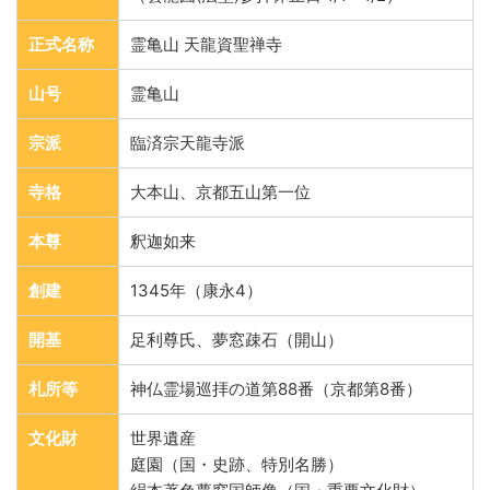
正式名称
霊亀山 天龍資聖禅寺
山号
霊亀山
宗派
臨済宗天龍寺派
寺格
大本山、京都五山第一位
本尊
釈迦如来
創建
1345年（康永4）
開基
足利尊氏、夢窓疎石（開山）
札所等
神仏霊場巡拝の道第88番（京都第8番）
文化財
世界遺産
庭園（国・史跡、特別名勝）