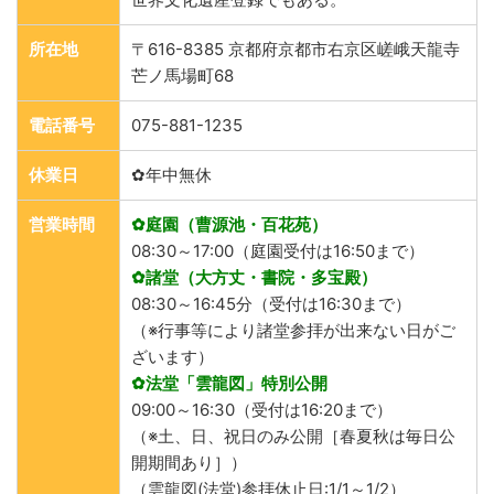
所在地
〒616-8385 京都府京都市右京区嵯峨天龍寺
芒ノ馬場町68
電話番号
075-881-1235
休業日
✿年中無休
営業時間
✿庭園（曹源池・百花苑）
08:30～17:00（庭園受付は16:50まで）
✿諸堂（大方丈・書院・多宝殿）
08:30～16:45分（受付は16:30まで）
（※行事等により諸堂参拝が出来ない日がご
ざいます）
✿法堂「雲龍図」特別公開
09:00～16:30（受付は16:20まで）
（※土、日、祝日のみ公開［春夏秋は毎日公
開期間あり］）
（雲龍図(法堂)参拝休止日:1/1～1/2）