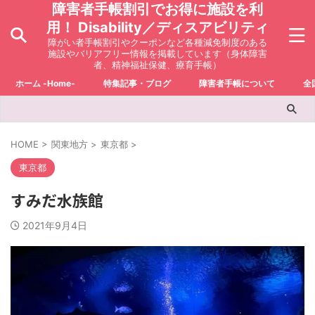
障害者手帳割引でお得に施設を利
用！ Disability／ディスアビリティ
障がい者手帳割引やクーポンなど各種減免制度のある
施設やバリアフリー情報を掲載しています（身体障害
者、精神福祉保健、療育手帳）
ホーム -Home-
特集記事・ブログ
障害者手帳について
全
HOME
>
関東地方
>
東京都
>
東京都
すみだ水族館
2021年9月4日