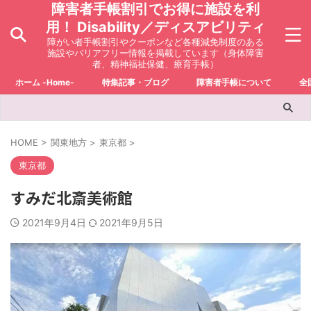
障害者手帳割引でお得に施設を利
用！ Disability／ディスアビリティ
障がい者手帳割引やクーポンなど各種減免制度のある
施設やバリアフリー情報を掲載しています（身体障害
者、精神福祉保健、療育手帳）
ホーム -Home-
特集記事・ブログ
障害者手帳について
全
HOME
>
関東地方
>
東京都
>
東京都
すみだ北斎美術館
2021年9月4日
2021年9月5日