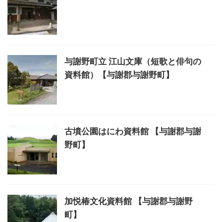
与謝野町立 江山文庫（短歌と俳句の
資料館）【与謝郡与謝野町】
古墳公園はにわ資料館 【与謝郡与謝
野町】
加悦椿文化資料館 【与謝郡与謝野
町】