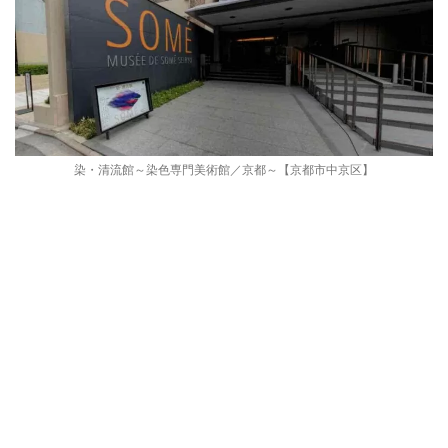
染・清流館～染色専門美術館／京都～【京都市中京区】