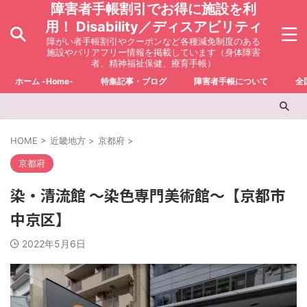
障害者手帳割引でお得に施設を利
用！ Disability／ディスアビリティ
障がい者手帳割引やクーポンなど各種減免制度のある
施設やバリアフリー情報を掲載しています（身体障害
者、精神福祉保健、療育手帳）
ホーム -Home-
特集記事・ブログ
障害者手帳について
全
HOME
>
近畿地方
>
京都府
>
京都府
染・清流館 ～染色専門美術館～【京都市
中京区】
2022年5月6日