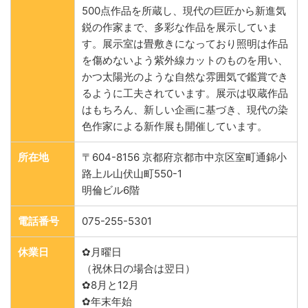
500点作品を所蔵し、現代の巨匠から新進気
鋭の作家まで、多彩な作品を展示していま
す。展示室は畳敷きになっており照明は作品
を傷めないよう紫外線カットのものを用い、
かつ太陽光のような自然な雰囲気で鑑賞でき
るように工夫されています。展示は収蔵作品
はもちろん、新しい企画に基づき、現代の染
色作家による新作展も開催しています。
所在地
〒604-8156 京都府京都市中京区室町通錦小
路上ル山伏山町550-1
明倫ビル6階
電話番号
075-255-5301
休業日
✿月曜日
（祝休日の場合は翌日）
✿8月と12月
✿年末年始