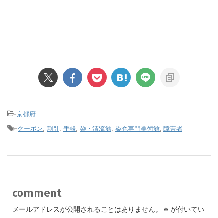
-
京都府
-
クーポン
,
割引
,
手帳
,
染・清流館
,
染色専門美術館
,
障害者
comment
メールアドレスが公開されることはありません。
※
が付いてい