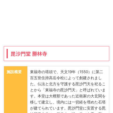
毘沙門堂 勝林寺
施設概要
東福寺の塔頭で、天文19年（1550）に第二
百五世住持高岳令松によって創建されまし
た。仏法と北方を守護する毘沙門天を祀るこ
とから「東福寺の毘沙門天」と呼ばれていま
す。本堂は大檀那であった近衛家の大玄関を
移して建立し、境内には一切経を埋めた石塔
が建てられています。毘沙門堂に安置する毘