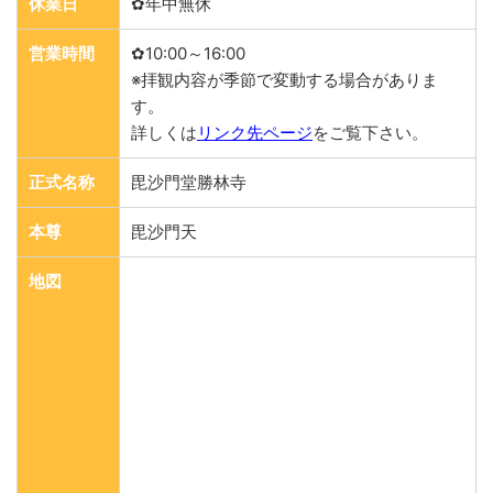
休業日
✿年中無休
営業時間
✿10:00～16:00
※拝観内容が季節で変動する場合がありま
す。
詳しくは
リンク先ページ
をご覧下さい。
正式名称
毘沙門堂勝林寺
本尊
毘沙門天
地図