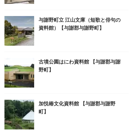
与謝野町立 江山文庫（短歌と俳句の
資料館）【与謝郡与謝野町】
古墳公園はにわ資料館 【与謝郡与謝
野町】
加悦椿文化資料館 【与謝郡与謝野
町】