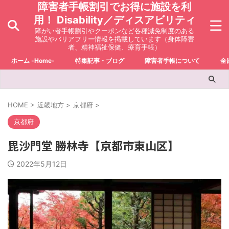
障害者手帳割引でお得に施設を利
用！ Disability／ディスアビリティ
障がい者手帳割引やクーポンなど各種減免制度のある
施設やバリアフリー情報を掲載しています（身体障害
者、精神福祉保健、療育手帳）
ホーム -Home-
特集記事・ブログ
障害者手帳について
全
HOME
>
近畿地方
>
京都府
>
京都府
毘沙門堂 勝林寺【京都市東山区】
2022年5月12日