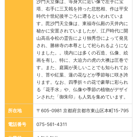
沙門天立像は、等身大に近い像で左手に宝
塔、右手に三叉戟を持った忿怒相、作は平安
時代十世紀後半ごろに遡るといわれていま
す。毘沙門天立像は、東福寺仏殿の天井内に
秘かに安置されていましたが、江戸時代に開
山高岳令松の霊告により独秀岱によって発見
され、勝林寺の本尊として祀られるようにな
りました。。境内には多くの石造、仏像、絵
画を有し、特に、大迫力の虎の大襖は圧巻で
す。また、庭園が美しいことでも知られてお
り、苔や紅葉、蓮の花などが季節毎に咲き誇
ります。なお、四季折々の花で豪華に彩られ
る「花手水」や、仏像や季節の植物がデザイ
ンされた「御朱印」も人気を集めています。
所在地
〒605-0981 京都府京都市東山区本町15-795
電話番号
075-561-4311