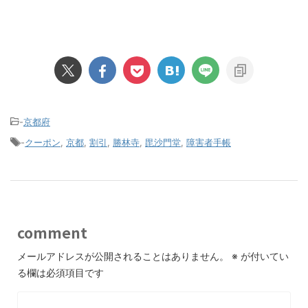
-
京都府
-
クーポン
,
京都
,
割引
,
勝林寺
,
毘沙門堂
,
障害者手帳
comment
メールアドレスが公開されることはありません。
※
が付いてい
る欄は必須項目です