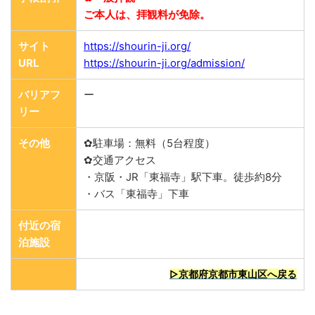
ご本人は、拝観料が免除。
サイト
https://shourin-ji.org/
URL
https://shourin-ji.org/admission/
バリアフ
ー
リー
その他
✿駐車場：無料（5台程度）
✿交通アクセス
・京阪・JR「東福寺」駅下車。徒歩約8分
・バス「東福寺」下車
付近の宿
泊施設
▷京都府京都市東山区へ戻る