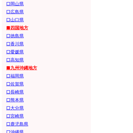
□岡山県
□広島県
□山口県
■四国地方
□徳島県
□香川県
□愛媛県
□高知県
■九州沖縄地方
□福岡県
□佐賀県
□長崎県
□熊本県
□大分県
□宮崎県
□鹿児島県
□沖縄県