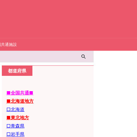
国共通施設
都道府県
■全国共通■
■北海道地方
□北海道
■東北地方
□青森県
□岩手県