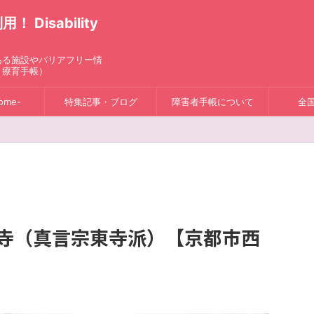
isability
ある施設やバリアフリー情
、療育手帳）
ome-
特集記事・ブログ
障害者手帳について
全
法寺（真言宗東寺派）【京都市西