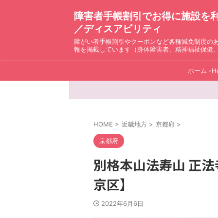
障害者手帳割引でお得に施設を利用！ D
／ディスアビリティ
障がい者手帳割引やクーポンなど各種減免制度の
報を掲載しています（身体障害者、精神福祉保健
ホーム -H
HOME
>
近畿地方
>
京都府
>
京都府
別格本山法寿山 正
京区】
2022年6月6日