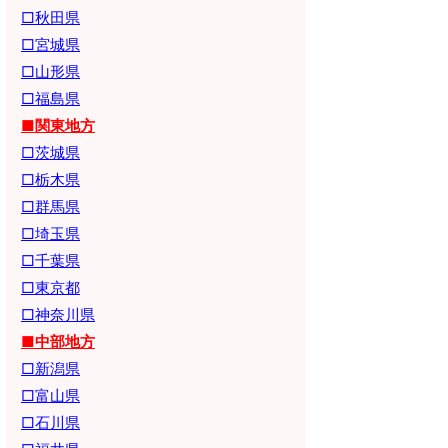
□秋田県
□宮城県
□山形県
□福島県
■関東地方
□茨城県
□栃木県
□群馬県
□埼玉県
□千葉県
□東京都
□神奈川県
■中部地方
□新潟県
□富山県
□石川県