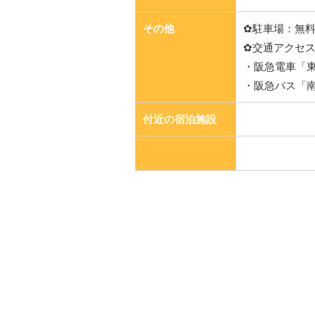
その他
✿駐車場：無
✿交通アクセ
・阪急電車「
・阪急バス「
付近の宿泊施設