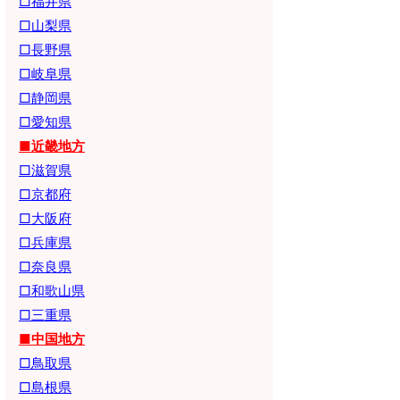
□福井県
□山梨県
□長野県
□岐阜県
□静岡県
□愛知県
■近畿地方
□滋賀県
□京都府
□大阪府
□兵庫県
□奈良県
□和歌山県
□三重県
■中国地方
□鳥取県
□島根県