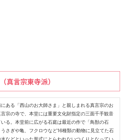
寺（真言宗東寺派）
南にある「西山のお大師さま」と親しまれる真言宗のお
真言宗の寺で、本堂には重要文化財指定の三面千手観音
ている。本堂前に広がる石庭は最近の作で「鳥獣の石
うさぎや亀、フクロウなど16種類の動物に見立てた石
山水などといった形式にとらわれないつくりとなってい