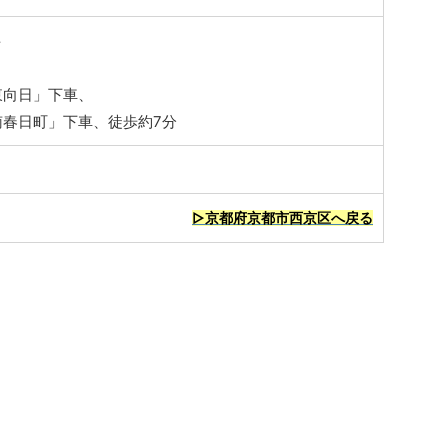
料
ス
東向日」下車、
南春日町」下車、徒歩約7分
▷京都府京都市西京区へ戻る