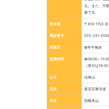
る。また、不
奏でる。
所在地
〒610-115
電話番号
075-331-0105
休業日
✿年中無休
営業時間
✿09:00～17:0
（受付は16:30
山号
法寿山
宗派
真言宗東寺派
寺格
別格本山