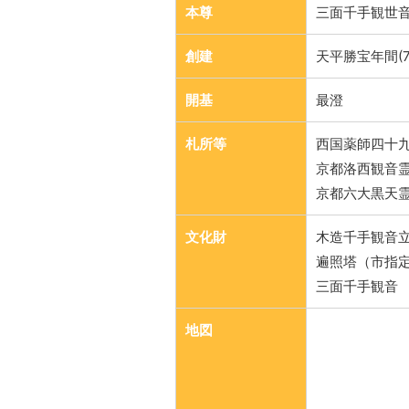
本尊
三面千手観世
創建
天平勝宝年間(7
開基
最澄
札所等
西国薬師四十九
京都洛西観音
京都六大黒天霊
文化財
木造千手観音
遍照塔（市指
三面千手観音
地図