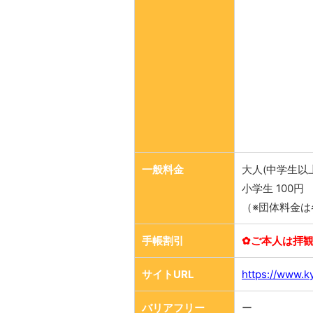
一般料金
大人(中学生以上
小学生 100円
（※団体料金は
手帳割引
✿ご本人は拝観
サイトURL
https://www.k
バリアフリー
ー