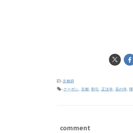
-
京都府
-
クーポン
,
京都
,
割引
,
正法寺
,
花の寺
,
障
comment