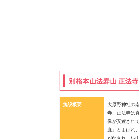
別格本山法寿山 正法
施設概要
大原野神社の
寺、正法寺は
像が安置され
庭」とよばれ、
が配され、枯