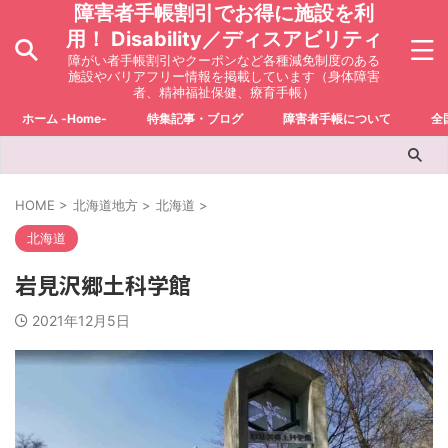
障害者手帳割引でお得に施設を利
用！ Disability／ディスアビリティ
障がい者手帳割引やクーポンなど各種減免制度のある
施設やバリアフリー情報を掲載しています（身体障害
者、精神福祉保健、療育手帳）
ホーム -Home-
特集記事・ブログ
障害者手帳について
全
HOME
>
北海道地方
>
北海道
>
北海道
岩見沢郷土科学館
2021年12月5日