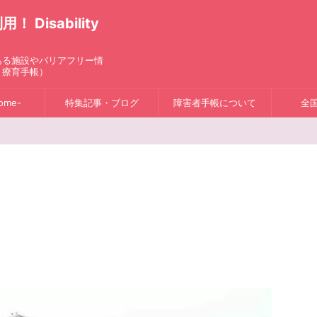
isability
ある施設やバリアフリー情
、療育手帳）
ome-
特集記事・ブログ
障害者手帳について
全