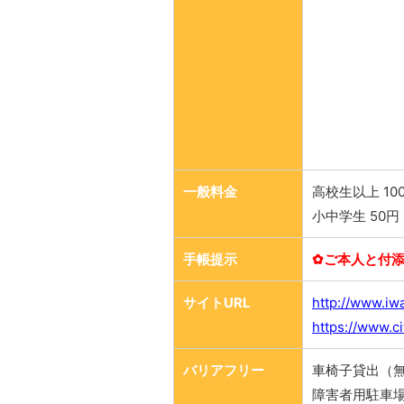
一般料金
高校生以上 10
小中学生 50円
手帳提示
✿ご本人と付添
サイトURL
http://www.iw
https://www.c
バリアフリー
車椅子貸出（
障害者用駐車場