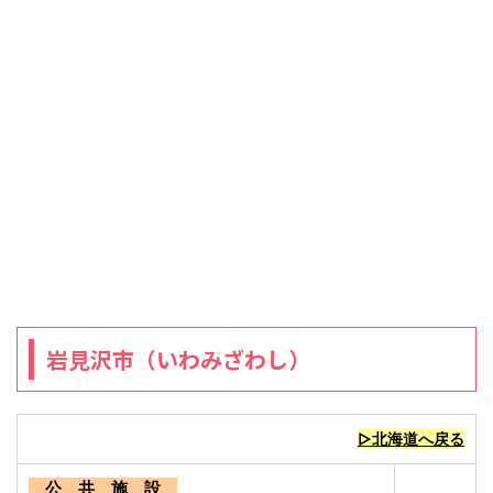
岩見沢市（いわみざわし）
▷北海道へ戻る
公 共 施 設