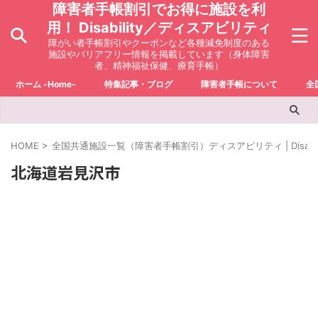
障害者手帳割引でお得に施設を利
用！ Disability／ディスアビリティ
障がい者手帳割引やクーポンなど各種減免制度のある
施設やバリアフリー情報を掲載しています（身体障害
者、精神福祉保健、療育手帳）
ホーム -Home-
特集記事・ブログ
障害者手帳について
全
HOME
>
全国共通施設一覧（障害者手帳割引）ディスアビリティ | Disabili
北海道岩見沢市