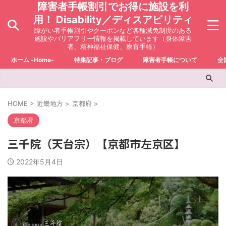
障害者手帳割引でお得に施設を利
用！ Disability／ディスアビリティ
障がい者手帳割引やクーポンなど各種減免制度のある
施設やバリアフリー情報を掲載しています（身体障害
者、精神福祉保健、療育手帳）
ホーム -Home-
特集記事・ブログ
障害者手帳について
全
HOME
>
近畿地方
>
京都府
>
京都府
三千院（天台宗）【京都市左京区】
2022年5月4日