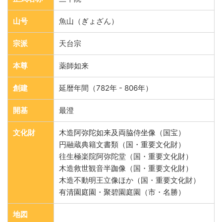
山号
魚山（ぎょざん）
宗派
天台宗
本尊
薬師如来
創建
延暦年間（782年 - 806年）
開基
最澄
文化財
木造阿弥陀如来及両脇侍坐像（国宝）
円融蔵典籍文書類（国・重要文化財）
往生極楽院阿弥陀堂（国・重要文化財）
木造救世観音半跏像（国・重要文化財）
木造不動明王立像ほか（国・重要文化財）
有清園庭園・聚碧園庭園（市・名勝）
地図