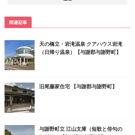
関連記事
天の橋立・岩滝温泉 クアハウス岩滝
（日帰り温泉）【与謝郡与謝野町】
旧尾藤家住宅 【与謝郡与謝野町】
与謝野町立 江山文庫（短歌と俳句の