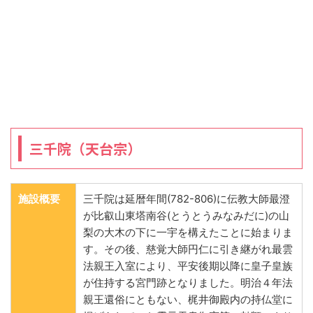
三千院（天台宗）
施設概要
三千院は延暦年間(782-806)に伝教大師最澄
が比叡山東塔南谷(とうとうみなみだに)の山
梨の大木の下に一宇を構えたことに始まりま
す。その後、慈覚大師円仁に引き継がれ最雲
法親王入室により、平安後期以降に皇子皇族
が住持する宮門跡となりました。明治４年法
親王還俗にともない、梶井御殿内の持仏堂に