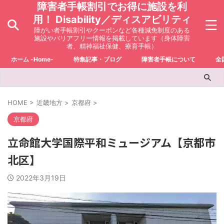
障害者手帳割引でお得に施設を利
用！ Disability／ディスアビリティ
障がい者手帳割引やクーポンなど各種減免制度のある
施設やバリアフリー情報を掲載しています（身体障害
者、精神福祉保健、療育手帳）
ホーム -Home-
特集記事・ブログ
障害者手帳について
全
HOME
>
近畿地方
>
京都府
>
京都府
立命館大学国際平和ミュージアム【京都市
北区】
2022年3月19日