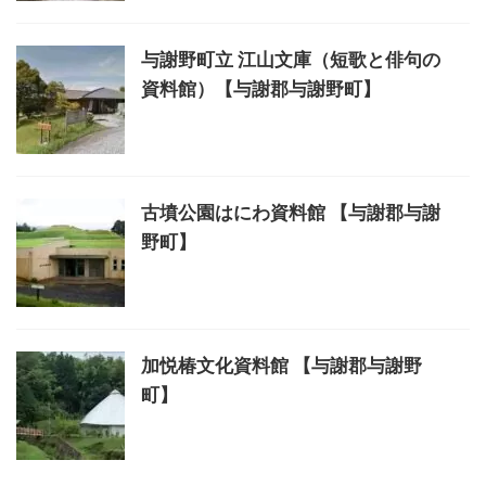
与謝野町立 江山文庫（短歌と俳句の
資料館）【与謝郡与謝野町】
古墳公園はにわ資料館 【与謝郡与謝
野町】
加悦椿文化資料館 【与謝郡与謝野
町】