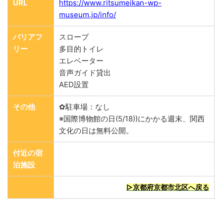
URL
https://www.ritsumeikan-wp-
museum.jp/info/
バリアフ
スロープ
リー
多目的トイレ
エレベーター
音声ガイド貸出
AED設置
その他
✿駐車場：なし
※国際博物館の日(5/18))にかかる週末、関西
文化の日は無料公開。
付近の宿
泊施設
▷京都府京都市北区へ戻る