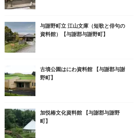
与謝野町立 江山文庫（短歌と俳句の
資料館）【与謝郡与謝野町】
古墳公園はにわ資料館 【与謝郡与謝
野町】
加悦椿文化資料館 【与謝郡与謝野
町】