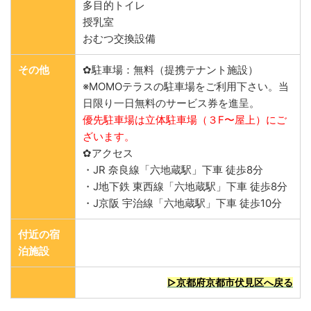
多目的トイレ
授乳室
おむつ交換設備
その他
✿駐車場：無料（提携テナント施設）
※MOMOテラスの駐車場をご利用下さい。当
日限り一日無料のサービス券を進呈。
優先駐車場は立体駐車場（３F〜屋上）にご
ざいます。
✿アクセス
・JR 奈良線「六地蔵駅」下車 徒歩8分
・J地下鉄 東西線「六地蔵駅」下車 徒歩8分
・J京阪 宇治線「六地蔵駅」下車 徒歩10分
付近の宿
泊施設
▷京都府京都市伏見区へ戻る