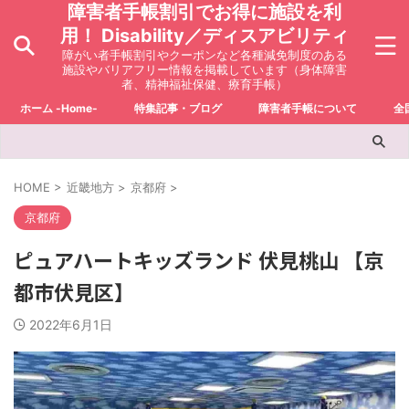
障害者手帳割引でお得に施設を利
用！ Disability／ディスアビリティ
障がい者手帳割引やクーポンなど各種減免制度のある
施設やバリアフリー情報を掲載しています（身体障害
者、精神福祉保健、療育手帳）
ホーム -Home-
特集記事・ブログ
障害者手帳について
全
HOME
>
近畿地方
>
京都府
>
京都府
ピュアハートキッズランド 伏見桃山 【京
都市伏見区】
2022年6月1日