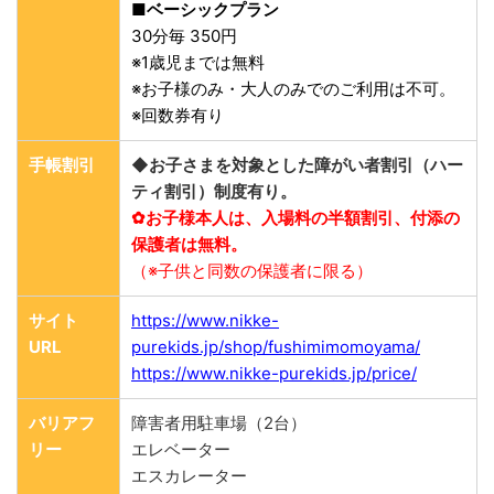
■ベーシックプラン
30分毎 350円
※1歳児までは無料
※お子様のみ・大人のみでのご利用は不可。
※回数券有り
手帳割引
◆お子さまを対象とした障がい者割引（ハー
ティ割引）制度有り。
✿お子様本人は、入場料の半額割引、付添の
保護者は無料。
（※子供と同数の保護者に限る）
サイト
https://www.nikke-
URL
purekids.jp/shop/fushimimomoyama/
https://www.nikke-purekids.jp/price/
バリアフ
障害者用駐車場（2台）
リー
エレベーター
エスカレーター