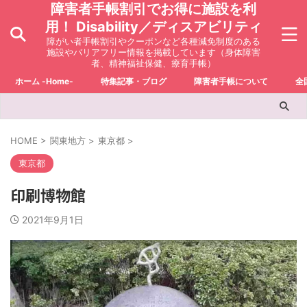
障害者手帳割引でお得に施設を利
用！ Disability／ディスアビリティ
障がい者手帳割引やクーポンなど各種減免制度のある
施設やバリアフリー情報を掲載しています（身体障害
者、精神福祉保健、療育手帳）
ホーム -Home-
特集記事・ブログ
障害者手帳について
全
HOME
>
関東地方
>
東京都
>
東京都
印刷博物館
2021年9月1日