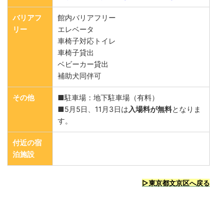
バリアフ
館内バリアフリー
リー
エレベータ
車椅子対応トイレ
車椅子貸出
ベビーカー貸出
補助犬同伴可
その他
■駐車場：地下駐車場（有料）
■5月5日、11月3日は
入場料が無料
となりま
す。
付近の宿
泊施設
▷東京都文京区へ戻る