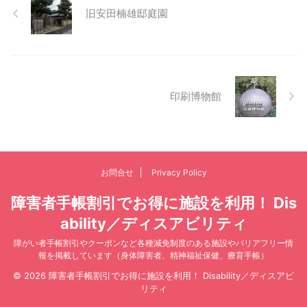
旧安田楠雄邸庭園
印刷博物館
お問合せ
Privacy Policy
障害者手帳割引でお得に施設を利用！ Dis
ability／ディスアビリティ
障がい者手帳割引やクーポンなど各種減免制度のある施設やバリアフリー情
報を掲載しています（身体障害者、精神福祉保健、療育手帳）
© 2026 障害者手帳割引でお得に施設を利用！ Disability／ディスアビ
リティ