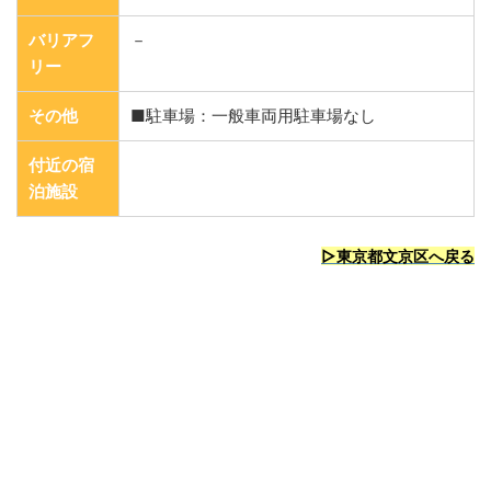
バリアフ
－
リー
その他
■駐車場：一般車両用駐車場なし
付近の宿
泊施設
▷東京都文京区へ戻る