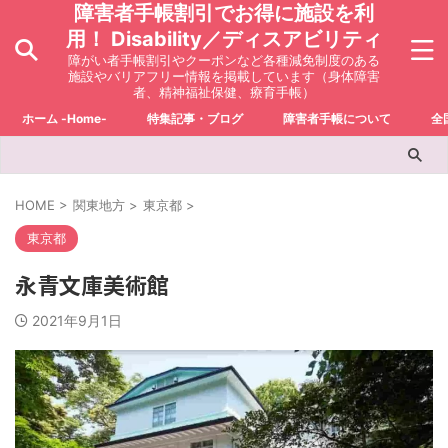
障害者手帳割引でお得に施設を利
用！ Disability／ディスアビリティ
障がい者手帳割引やクーポンなど各種減免制度のある
施設やバリアフリー情報を掲載しています（身体障害
者、精神福祉保健、療育手帳）
ホーム -Home-
特集記事・ブログ
障害者手帳について
全
HOME
>
関東地方
>
東京都
>
東京都
永青文庫美術館
2021年9月1日