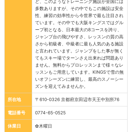
ど、このようなトレーニング施設が全国には
多数ありますが、その中でもこの施設は安全
性、練習の効率性から今世界で最も注目され
ています。その中でも大阪キングスではグル
ープ初となる、日本最大の8コースを誇り、
ジャンプ台の飛びやすさ、レッスンの質の高
さから初級者、中級者に最も人気のある施設
と言われています。ジャンプをした事が無く
てもスキー場でターンさえ出来れば問題あり
ません。無料からプロレッスンまで様々なレ
ッスンもご用意しています。KINGSで雪の無
いオフシーズンに練習し、最高のスノーシー
ズンを迎えてみませんか。
所在地
〒610-0326 京都府京田辺市天王中別所76
電話番号
0774-65-0525
休業日
✿木曜日