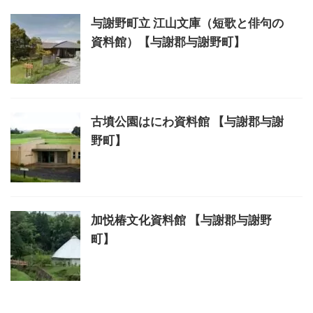
与謝野町立 江山文庫（短歌と俳句の
資料館）【与謝郡与謝野町】
古墳公園はにわ資料館 【与謝郡与謝
野町】
加悦椿文化資料館 【与謝郡与謝野
町】