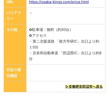
URL
https://osaka-kings.com/price.html
バリアフ
－
リー
その他
✿駐車場：無料（約50台）
✿アクセス
・第二京阪道路 「枚方学研IC」出口より約
１0分
・京奈和自動車道 「田辺西IC」出口より約8
分
付近の宿
泊施設
▷京都府京田辺市へ戻る