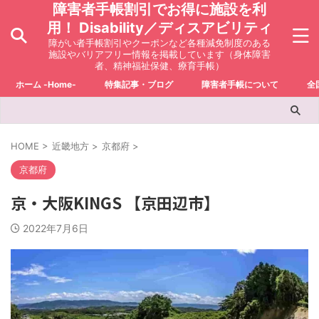
障害者手帳割引でお得に施設を利
用！ Disability／ディスアビリティ
障がい者手帳割引やクーポンなど各種減免制度のある
施設やバリアフリー情報を掲載しています（身体障害
者、精神福祉保健、療育手帳）
ホーム -Home-
特集記事・ブログ
障害者手帳について
全
HOME
>
近畿地方
>
京都府
>
京都府
京・大阪KINGS 【京田辺市】
2022年7月6日