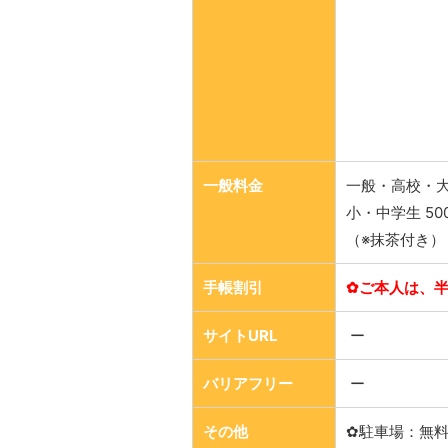
一般料金
一般・高校・大学
小・中学生 50
（※抹茶付き）
手帳割引
✿
ご本人は、
サイトURL
ー
バリアフリー
ー
その他
✿駐車場：無料