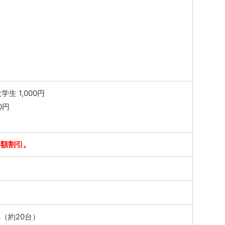
生 1,000円
0円
半額割引。
（約20台）