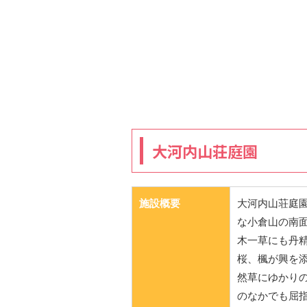
大河内山荘庭園
施設概要
大河内山荘庭
な小倉山の南面
木一草にも丹
桜、楓が興を
然草にゆかり
のなかでも屈