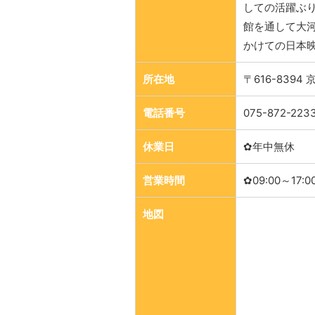
しての活躍ぶ
館を通して大
かけての日本
所在地
〒616-839
電話番号
075-872-223
休業日
✿年中無休
営業時間
✿09:00～17:0
地図