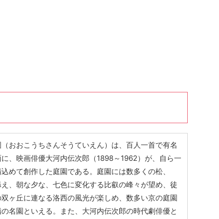
園（おおこうちさんそうていえん）は、百人一首で有名
に、映画俳優大河内伝次郎（1898～1962）が、自ら一
精込めて創作した庭園である。庭園には数多くの松、
添え、朝な夕な、七色に変化する比叡の峰々が望め、徒
の双ヶ丘に連なる洛西の風光が楽しめ、数多い京の庭園
指の名園といえる。また、大河内伝次郎の時代劇俳優と