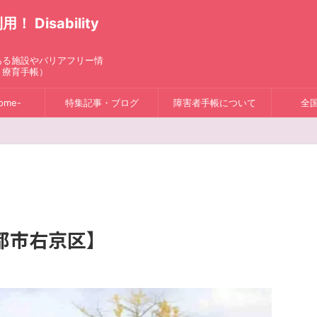
isability
ある施設やバリアフリー情
、療育手帳）
ome-
特集記事・ブログ
障害者手帳について
全
都市右京区】