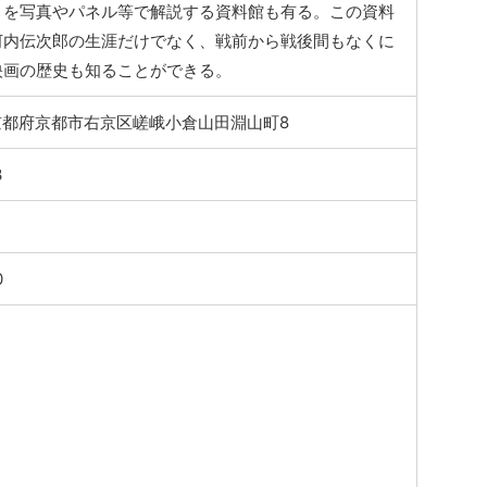
りを写真やパネル等で解説する資料館も有る。この資料
河内伝次郎の生涯だけでなく、戦前から戦後間もなくに
映画の歴史も知ることができる。
4 京都府京都市右京区嵯峨小倉山田淵山町8
3
0