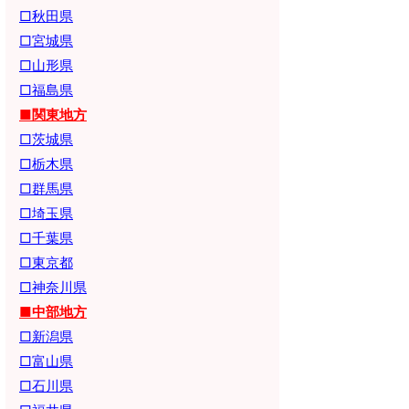
□秋田県
□宮城県
□山形県
□福島県
■関東地方
□茨城県
□栃木県
□群馬県
□埼玉県
□千葉県
□東京都
□神奈川県
■中部地方
□新潟県
□富山県
□石川県