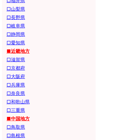
□福井県
□山梨県
□長野県
□岐阜県
□静岡県
□愛知県
■近畿地方
□滋賀県
□京都府
□大阪府
□兵庫県
□奈良県
□和歌山県
□三重県
■中国地方
□鳥取県
□島根県