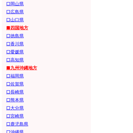
□岡山県
□広島県
□山口県
■四国地方
□徳島県
□香川県
□愛媛県
□高知県
■九州沖縄地方
□福岡県
□佐賀県
□長崎県
□熊本県
□大分県
□宮崎県
□鹿児島県
□沖縄県