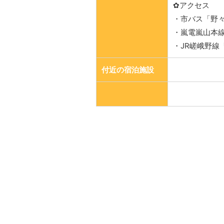
✿アクセス
・市バス「野々
・嵐電嵐山本線
・JR嵯峨野線
付近の宿泊施設