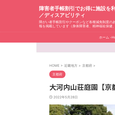
障害者手帳割引でお得に施設を利用！ D
／ディスアビリティ
障がい者手帳割引やクーポンなど各種減免制度の
報を掲載しています（身体障害者、精神福祉保健
ホーム -H
HOME
>
近畿地方
>
京都府
>
京都府
大河内山荘庭園【京
2022年5月28日