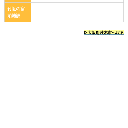
付近の宿
泊施設
▷大阪府茨木市
へ戻る