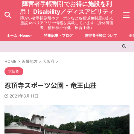
障害者手帳割引でお得に施設を利
用！ Disability／ディスアビリティ
障がい者手帳割引やクーポンなど各種減免制度のある
施設やバリアフリー情報を掲載しています（身体障害
者、精神福祉保健、療育手帳）
ホーム -Home-
特集記事・ブログ
障害者手帳について
全
HOME
>
近畿地方
>
大阪府
>
大阪府
忍頂寺スポーツ公園・竜王山荘
2021年8月11日