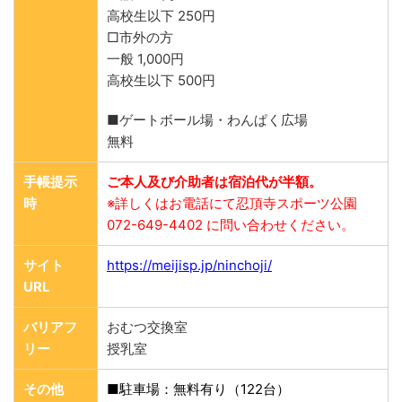
高校生以下 250円
□市外の方
一般 1,000円
高校生以下 500円
■ゲートボール場・わんぱく広場
無料
手帳提示
ご本人及び介助者は宿泊代が半額。
時
※詳しくはお電話にて忍頂寺スポーツ公園
072-649-4402 に問い合わせください。
サイト
https://meijisp.jp/ninchoji/
URL
バリアフ
おむつ交換室
リー
授乳室
その他
■駐車場：無料有り（122台）