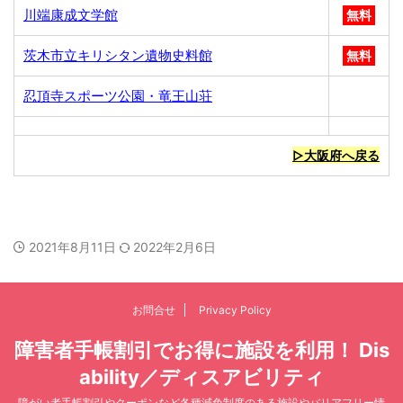
川端康成文学館
無料
茨木市立キリシタン遺物史料館
無料
忍頂寺スポーツ公園・竜王山荘
▷大阪府へ戻る
2021年8月11日
2022年2月6日
お問合せ
Privacy Policy
障害者手帳割引でお得に施設を利用！ Dis
ability／ディスアビリティ
障がい者手帳割引やクーポンなど各種減免制度のある施設やバリアフリー情