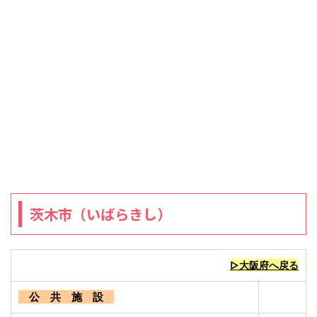
茨木市（いばらきし）
▷大阪府へ戻る
公 共 施 設