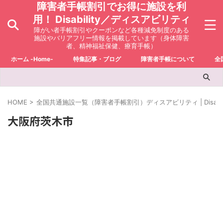
障害者手帳割引でお得に施設を利
用！ Disability／ディスアビリティ
障がい者手帳割引やクーポンなど各種減免制度のある
施設やバリアフリー情報を掲載しています（身体障害
者、精神福祉保健、療育手帳）
ホーム -Home-
特集記事・ブログ
障害者手帳について
全
HOME
>
全国共通施設一覧（障害者手帳割引）ディスアビリティ | Disabili
大阪府茨木市