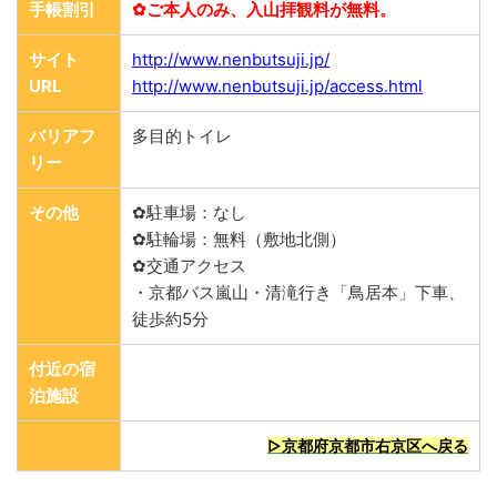
手帳割引
✿ご本人のみ、入山拝観料が無料。
サイト
http://www.nenbutsuji.jp/
URL
http://www.nenbutsuji.jp/access.html
バリアフ
多目的トイレ
リー
その他
✿駐車場：なし
✿駐輪場：無料（敷地北側）
✿交通アクセス
・京都バス嵐山・清滝行き「鳥居本」下車、
徒歩約5分
付近の宿
泊施設
▷京都府京都市右京区へ戻る