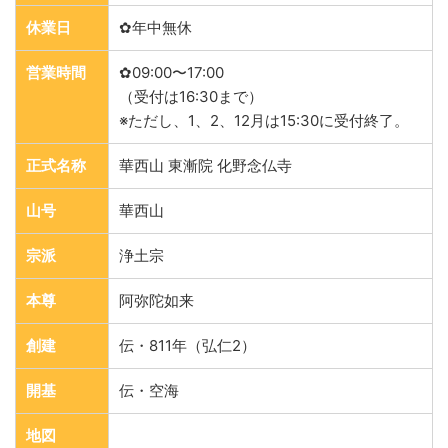
休業日
✿年中無休
営業時間
✿09:00〜17:00
（受付は16:30まで）
※ただし、1、2、12月は15:30に受付終了。
正式名称
華西山 東漸院 化野念仏寺
山号
華西山
宗派
浄土宗
本尊
阿弥陀如来
創建
伝・811年（弘仁2）
開基
伝・空海
地図