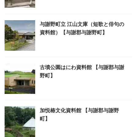
与謝野町立 江山文庫（短歌と俳句の
資料館）【与謝郡与謝野町】
古墳公園はにわ資料館 【与謝郡与謝
野町】
加悦椿文化資料館 【与謝郡与謝野
町】