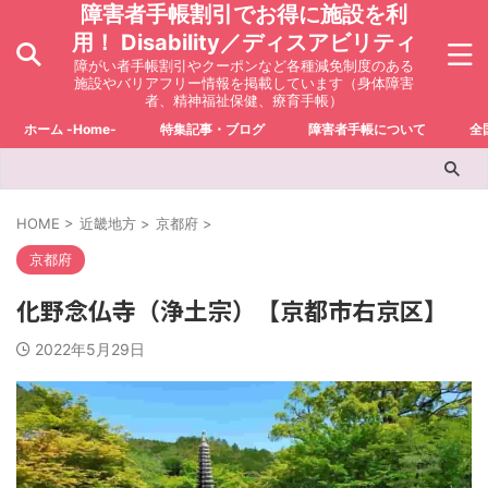
障害者手帳割引でお得に施設を利
用！ Disability／ディスアビリティ
障がい者手帳割引やクーポンなど各種減免制度のある
施設やバリアフリー情報を掲載しています（身体障害
者、精神福祉保健、療育手帳）
ホーム -Home-
特集記事・ブログ
障害者手帳について
全
HOME
>
近畿地方
>
京都府
>
京都府
化野念仏寺（浄土宗）【京都市右京区】
2022年5月29日