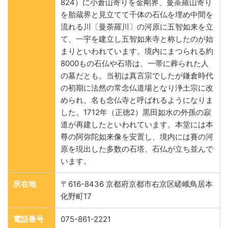
824）に小倉山寄りを金剛界、曼茶羅山寄り
を胎蔵界と見立てて千体の石仏を埋め中間を
流れる川〔曼荼羅川〕の河原に五智如来を立
て、一宇を建立し五智如来寺と称したのが始
まりといわれています。境内にまつられる約
8000もの石仏や石塔は、一帯に葬られた人
の墓だとも。当初は真言宗でしたが鎌倉時代
の初期に法然の常念仏道場となり浄土宗に改
められ、名も念仏寺と呼ばれるようになりま
した。1712年（正徳2）黒田如水の外孫の寂
道が再建したといわれています。本堂には本
尊の阿弥陀如来像を安置し、境内には賽の河
原を現出した多数の石塔、石仏が立ち並んで
います。
所在地
〒616-8436 京都府京都市右京区嵯峨鳥居本
化野町17
電話番号
075-861-2221