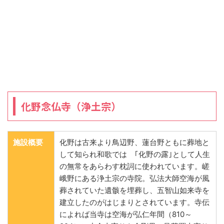
化野念仏寺（浄土宗）
施設概要
化野は古来より鳥辺野、蓮台野ともに葬地と
して知られ和歌では ｢化野の露｣として人生
の無常をあらわす枕詞に使われています。嵯
峨野にある浄土宗の寺院。弘法大師空海が風
葬されていた遺骸を埋葬し、五智山如来寺を
建立したのがはじまりとされています。寺伝
によれば当寺は空海が弘仁年間（810～