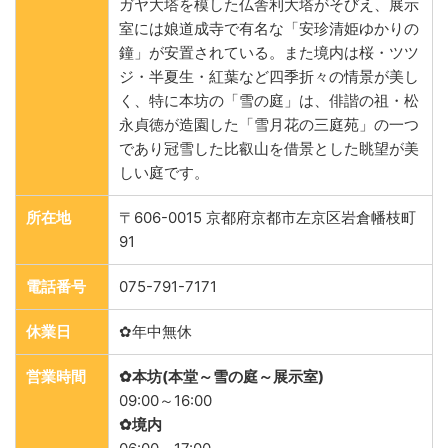
ガヤ大塔を模した仏舎利大塔がそびえ、展示
室には娘道成寺で有名な「安珍清姫ゆかりの
鐘」が安置されている。また境内は桜・ツツ
ジ・半夏生・紅葉など四季折々の情景が美し
く、特に本坊の「雪の庭」は、俳諧の祖・松
永貞徳が造園した「雪月花の三庭苑」の一つ
であり冠雪した比叡山を借景とした眺望が美
しい庭です。
所在地
〒606-0015 京都府京都市左京区岩倉幡枝町
91
電話番号
075-791-7171
休業日
✿年中無休
営業時間
✿本坊(本堂～雪の庭～展示室)
09:00～16:00
✿境内