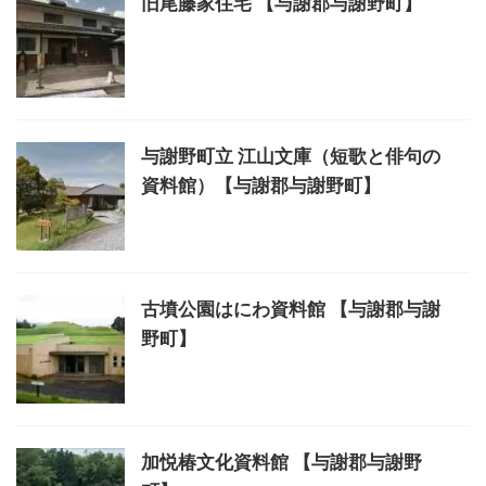
旧尾藤家住宅 【与謝郡与謝野町】
与謝野町立 江山文庫（短歌と俳句の
資料館）【与謝郡与謝野町】
古墳公園はにわ資料館 【与謝郡与謝
野町】
加悦椿文化資料館 【与謝郡与謝野