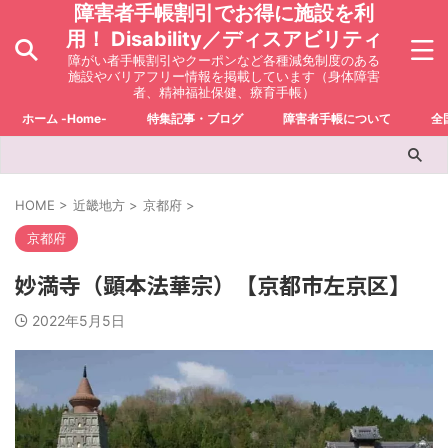
障害者手帳割引でお得に施設を利
用！ Disability／ディスアビリティ
障がい者手帳割引やクーポンなど各種減免制度のある
施設やバリアフリー情報を掲載しています（身体障害
者、精神福祉保健、療育手帳）
ホーム -Home-
特集記事・ブログ
障害者手帳について
全
HOME
>
近畿地方
>
京都府
>
京都府
妙満寺（顕本法華宗）【京都市左京区】
2022年5月5日