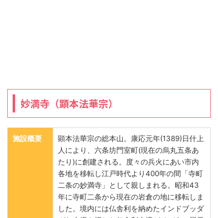
妙満寺（顕本法華宗）
施設概要
顕本法華宗の総本山。康応元年(1389)日什上
人により、六条坊門室町(現在の烏丸五条あ
たり)に創建される。度々の兵火にあい市内
各地を移転し江戸時代より400年の間「寺町
二条の妙満寺」として親しまれる。昭和43
年に寺町二条から現在の岩倉の地に移転しま
した。境内には仏舎利を納めたインドブッダ