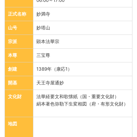
06:00～17:00
正式名称
妙満寺
山号
妙塔山
宗派
顕本法華宗
本尊
三宝尊
創建
1389年（康応1）
開基
天王寺屋通妙
文化財
法華経要文和歌懐紙（国・重要文化財）
絹本著色弥勒下生変相図（府・有形文化財）
地図