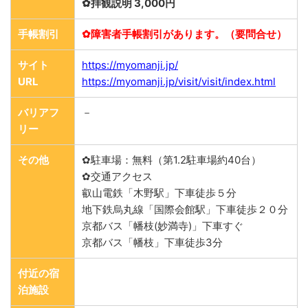
✿拝観説明 3,000円
手帳割引
✿障害者手帳割引があります。（要問合せ）
サイト
https://myomanji.jp/
URL
https://myomanji.jp/visit/visit/index.html
バリアフ
－
リー
その他
✿駐車場：無料（第1.2駐車場約40台）
✿交通アクセス
叡山電鉄「木野駅」下車徒歩５分
地下鉄烏丸線「国際会館駅」下車徒歩２０分
京都バス「幡枝(妙満寺)」下車すぐ
京都バス「幡枝」下車徒歩3分
付近の宿
泊施設