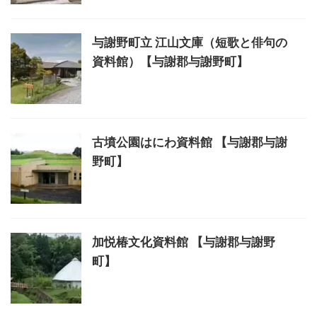
与謝野町立 江山文庫（短歌と俳句の
資料館）【与謝郡与謝野町】
古墳公園はにわ資料館 【与謝郡与謝
野町】
加悦椿文化資料館 【与謝郡与謝野
町】