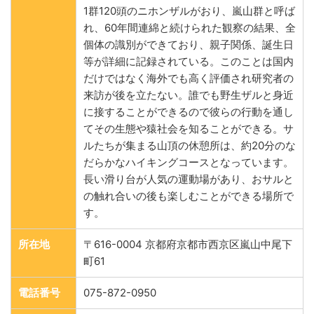
1群120頭のニホンザルがおり、嵐山群と呼ば
れ、60年間連綿と続けられた観察の結果、全
個体の識別ができており、親子関係、誕生日
等が詳細に記録されている。このことは国内
だけではなく海外でも高く評価され研究者の
来訪が後を立たない。誰でも野生ザルと身近
に接することができるので彼らの行動を通し
てその生態や猿社会を知ることができる。サ
ルたちが集まる山頂の休憩所は、約20分のな
だらかなハイキングコースとなっています。
長い滑り台が人気の運動場があり、おサルと
の触れ合いの後も楽しむことができる場所で
す。
所在地
〒616-0004 京都府京都市西京区嵐山中尾下
町61
電話番号
075-872-0950