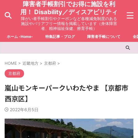
障害者手帳割引でお得に施設を利
用！ Disability／ディスアビリティ
障がい者手帳割引やクーポンなど各種減免制度のある
施設やバリアフリー情報を掲載しています（身体障害
者、精神福祉保健、療育手帳）
ホーム -Home-
特集記事・ブログ
障害者手帳について
全
HOME
>
近畿地方
>
京都府
>
京都府
嵐山モンキーパークいわたやま 【京都市
西京区】
2022年6月5日