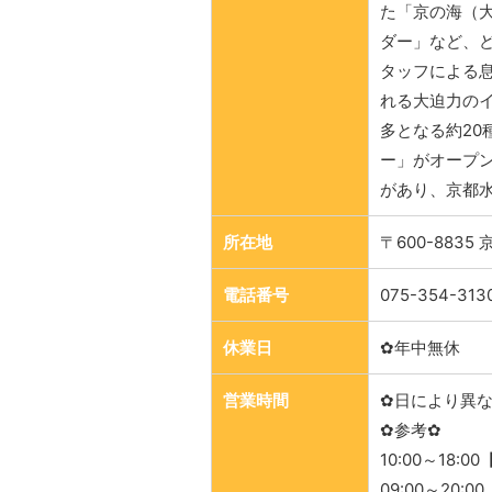
た「京の海（大
ダー」など、
タッフによる
れる大迫力のイ
多となる約20
ー」がオープ
があり、京都
所在地
〒600-883
電話番号
075-354-313
休業日
✿年中無休
営業時間
✿日により異
✿参考✿
10:00～18:0
09:00～20: