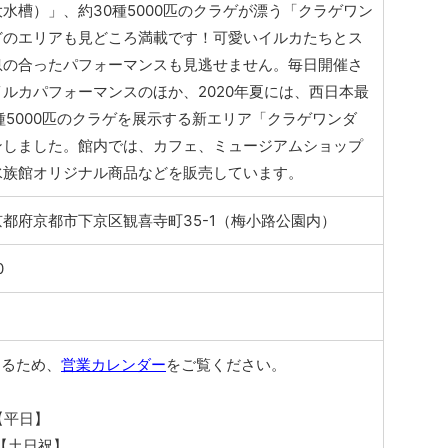
水槽）」、約30種5000匹のクラゲが漂う「クラゲワン
どのエリアも見どころ満載です！可愛いイルカたちとス
息の合ったパフォーマンスも見逃せません。毎日開催さ
ルカパフォーマンスのほか、2020年夏には、西日本最
種5000匹のクラゲを展示する新エリア「クラゲワンダ
ンしました。館内では、カフェ、ミュージアムショップ
水族館オリジナル商品などを販売しています。
5 京都府京都市下京区観喜寺町35-1（梅小路公園内）
0
なるため、
営業カレンダー
をご覧ください。
0【平日】
00【土日祝】