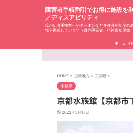
障害者手帳割引でお得に施設を利用！ D
／ディスアビリティ
障がい者手帳割引やクーポンなど各種減免制度の
報を掲載しています（身体障害者、精神福祉保健
ホーム -H
HOME
>
近畿地方
>
京都府
>
京都府
京都水族館【京都市
2022年5月17日