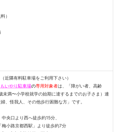
無料）
備
し（近隣有料駐車場をご利用下さい）
おもいやり駐車場
の
専用対象者
は、「障がい者、高齢
1歳未満〜小学校就学の始期に達するまでのお子さま）連
産婦、怪我人、その他歩行困難な方」です。
」中央口より西へ徒歩約15分、
「梅小路京都西駅」より徒歩約7分