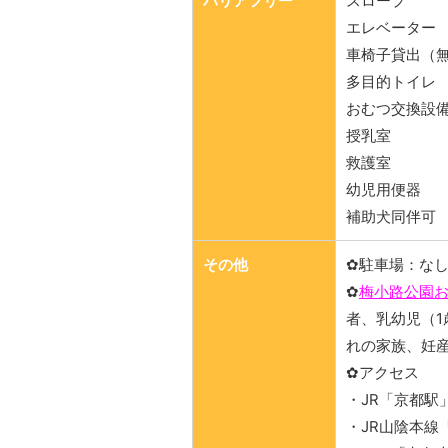
バリアフリー
スロープ
エレベーター
車椅子貸出（
多目的トイレ
おむつ交換設
授乳室
救護室
幼児用便器
補助犬同伴可
その他
✿駐車場：な
✿
梅小路公園
者、乳幼児（
れの家族、妊
✿アクセス
・JR「京都駅
・JR山陰本線