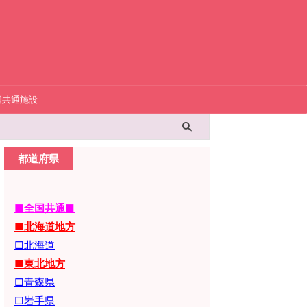
国共通施設
都道府県
■全国共通■
■北海道地方
□北海道
■東北地方
□青森県
□岩手県