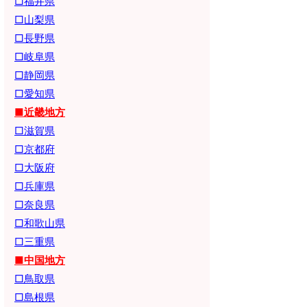
□福井県
□山梨県
□長野県
□岐阜県
□静岡県
□愛知県
■近畿地方
□滋賀県
□京都府
□大阪府
□兵庫県
□奈良県
□和歌山県
□三重県
■中国地方
□鳥取県
□島根県