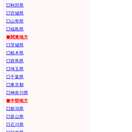
□秋田県
□宮城県
□山形県
□福島県
■関東地方
□茨城県
□栃木県
□群馬県
□埼玉県
□千葉県
□東京都
□神奈川県
■中部地方
□新潟県
□富山県
□石川県