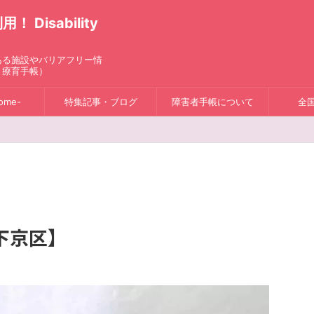
isability
ある施設やバリアフリー情
、療育手帳）
ome-
特集記事・ブログ
障害者手帳について
全
下京区】