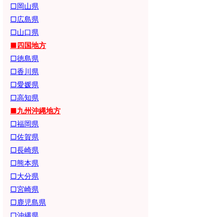
□岡山県
□広島県
□山口県
■四国地方
□徳島県
□香川県
□愛媛県
□高知県
■九州沖縄地方
□福岡県
□佐賀県
□長崎県
□熊本県
□大分県
□宮崎県
□鹿児島県
□沖縄県