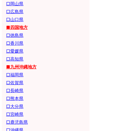
□岡山県
□広島県
□山口県
■四国地方
□徳島県
□香川県
□愛媛県
□高知県
■九州沖縄地方
□福岡県
□佐賀県
□長崎県
□熊本県
□大分県
□宮崎県
□鹿児島県
□沖縄県