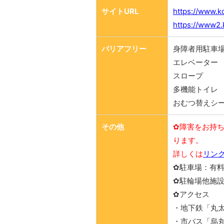
サイトURL
https://www.ko
https://www2.
バリアフリー
身障者用駐車場
エレベーター
スロープ
多機能トイレ
おむつ替えシ
その他
✿障害をお持
ります。
詳しくは
リン
✿駐車場：有料
✿駐輪場他施設
✿アクセス
・地下鉄「丸
・市バス「烏