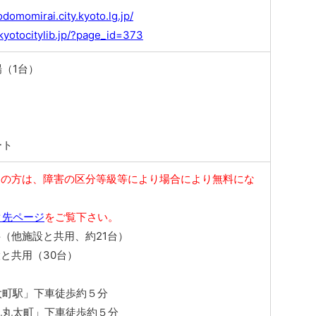
domomirai.city.kyoto.lg.jp/
kyotocitylib.jp/?page_id=373
（1台）
ート
ちの方は、障害の区分等級等により場合により無料にな
ク先ページ
をご覧下さい。
（他施設と共用、約21台）
と共用（30台）
太町駅」下車徒歩約５分
丸丸太町」下車徒歩約５分