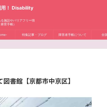
isability
ある施設やバリアフリー情
、療育手帳）
ome-
特集記事・ブログ
障害者手帳について
全
て図書館【京都市中京区】