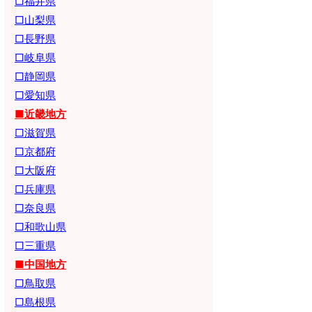
□福井県
□山梨県
□長野県
□岐阜県
□静岡県
□愛知県
■近畿地方
□滋賀県
□京都府
□大阪府
□兵庫県
□奈良県
□和歌山県
□三重県
■中国地方
□鳥取県
□島根県