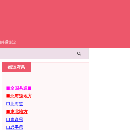
国共通施設
都道府県
■全国共通■
■北海道地方
□北海道
■東北地方
□青森県
□岩手県