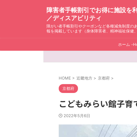
障害者手帳割引でお得に施設を利用！ D
／ディスアビリティ
障がい者手帳割引やクーポンなど各種減免制度の
報を掲載しています（身体障害者、精神福祉保健
ホーム -H
HOME
>
近畿地方
>
京都府
>
京都府
こどもみらい館子育
2022年5月6日