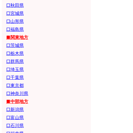
□秋田県
□宮城県
□山形県
□福島県
■関東地方
□茨城県
□栃木県
□群馬県
□埼玉県
□千葉県
□東京都
□神奈川県
■中部地方
□新潟県
□富山県
□石川県