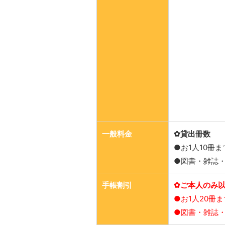
一般料金
✿貸出冊数
●お1人10冊
●図書・雑誌・
手帳割引
✿ご本人のみ
●お1人20冊
●図書・雑誌・