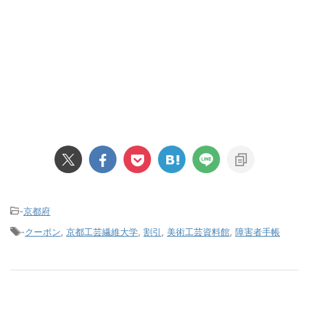
-
京都府
-
クーポン
,
京都工芸繊維大学
,
割引
,
美術工芸資料館
,
障害者手帳