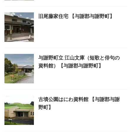
旧尾藤家住宅 【与謝郡与謝野町】
与謝野町立 江山文庫（短歌と俳句の
資料館）【与謝郡与謝野町】
古墳公園はにわ資料館 【与謝郡与謝
野町】