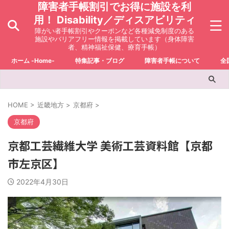
障害者手帳割引でお得に施設を利
用！ Disability／ディスアビリティ
障がい者手帳割引やクーポンなど各種減免制度のある
施設やバリアフリー情報を掲載しています（身体障害
者、精神福祉保健、療育手帳）
ホーム -Home-
特集記事・ブログ
障害者手帳について
全
HOME
>
近畿地方
>
京都府
>
京都府
京都工芸繊維大学 美術工芸資料館【京都
市左京区】
2022年4月30日