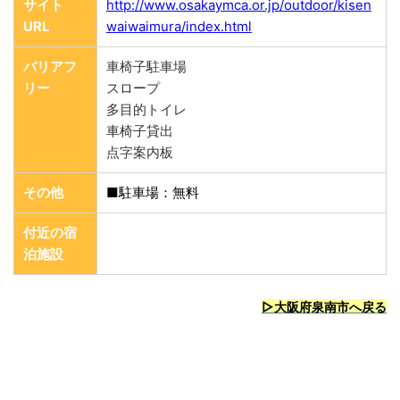
サイト
http://www.osakaymca.or.jp/outdoor/kisen
URL
waiwaimura/index.html
バリアフ
車椅子駐車場
リー
スロープ
多目的トイレ
車椅子貸出
点字案内板
その他
■駐車場：無料
付近の宿
泊施設
▷大阪府泉南市
へ戻る