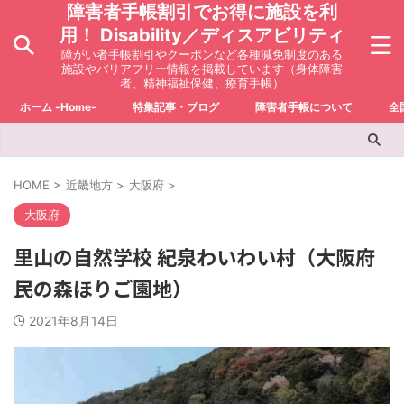
障害者手帳割引でお得に施設を利
用！ Disability／ディスアビリティ
障がい者手帳割引やクーポンなど各種減免制度のある
施設やバリアフリー情報を掲載しています（身体障害
者、精神福祉保健、療育手帳）
ホーム -Home-
特集記事・ブログ
障害者手帳について
全
HOME
>
近畿地方
>
大阪府
>
大阪府
里山の自然学校 紀泉わいわい村（大阪府
民の森ほりご園地）
2021年8月14日