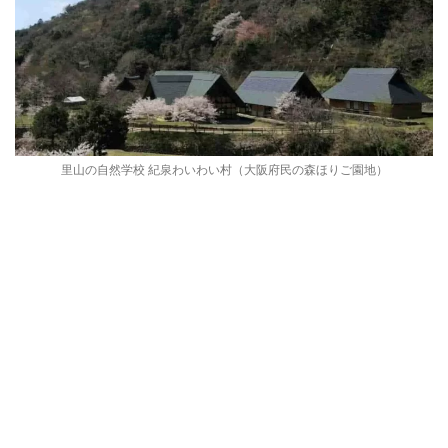
里山の自然学校 紀泉わいわい村（大阪府民の森ほりご園地）