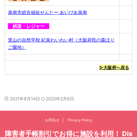
泉南市総合福祉せんたー あいぴあ泉南
娯楽・レジャー
里山の自然学校 紀泉わいわい村（大阪府民の森ほり
ご園地）
▷大阪府へ戻る
2021年8月14日
2022年2月6日
お問合せ
Privacy Policy
障害者手帳割引でお得に施設を利用！ Dis