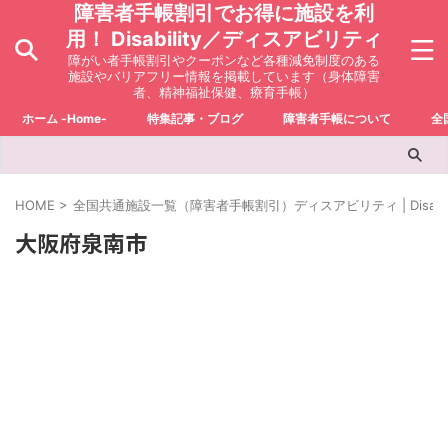
障害者手帳割引でお得に施設を利
用！ Disability／ディスアビリティ
障がい者手帳割引やクーポンなど各種減免制度のある
施設やバリアフリー情報を掲載しています（身体障害
者、精神福祉保健、療育手帳）
ホーム -Home-
特集記事・ブログ
障害者手帳について
全
HOME
>
全国共通施設一覧（障害者手帳割引）ディスアビリティ | Disabili
大阪府泉南市