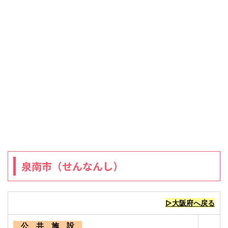
泉南市（せんなんし）
▷大阪府へ戻る
公 共 施 設